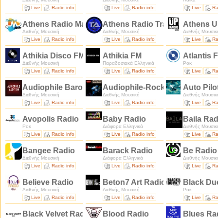
Live
Radio info
Live
Radio info
Live
Ra
Athens Radio Master
Athens Radio Trance
Athens U
Διεθνής Μουσική
Διεθνής Μουσική
Διεθνής Μουσικ
Live
Radio info
Live
Radio info
Live
Ra
Athikia Disco FM
Athikia FM
Atlantis F
Διεθνής Μουσική
Παραδοσιακά Ελληνικά
Ροκ
Live
Radio info
Live
Radio info
Live
Ra
Audiophile Baroque
Audiophile-Rock/Blues
Auto Pilo
Διεθνής Μουσική
Διεθνής Μουσική
Διεθνής Μουσικ
Live
Radio info
Live
Radio info
Live
Ra
Avopolis Radio
Baby Radio
Baila Ra
Ροκ
Διάφορα Ελληνικά
Διεθνής Μουσικ
Live
Radio info
Live
Radio info
Live
Ra
Bangee Radio
Barack Radio
Be Radi
Διεθνής Μουσική
Διάφορα Ελληνικά
Διεθνής Μουσικ
Live
Radio info
Live
Radio info
Live
Ra
Believe Radio
Beton7 Art Radio
Black Du
Διεθνής Μουσική
Διεθνής Μουσική
Ροκ
Live
Radio info
Live
Radio info
Live
Ra
Black Velvet Radio
Blood Radio
Blues Ra