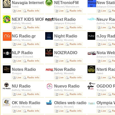
Navagia Internet Radio
NETronioFM
New Stat
Λαϊκά
Ελληνική Mainstream
Διάφορα Ελλην
Live
Radio info
Live
Radio info
Live
Ra
NEXT KIDS WORLDWIDE
Next Radio
Neων Ra
Διεθνής Μουσική
Διάφορα Ελληνικά
Διεθνής Μουσικ
Live
Radio info
Live
Radio info
Live
Ra
NG Radio.gr
Night Radio
nJoy Ra
Διεθνής Μουσική
Διεθνής Μουσική
Ελληνική Mains
Live
Radio info
Live
Radio info
Live
Ra
NLP Radio
NOIZRADIO
Nota We
Διάφορα Ελληνικά
Ροκ
Διάφορα Ελλην
Live
Radio info
Live
Radio info
Live
Ra
Notes Radio
Now Radio
Nterti Ra
'Εντεχνα
Διεθνής Μουσική
Λαϊκά
Live
Radio info
Live
Radio info
Live
Ra
NU Radio
Nuevo Radio
OGDOO 
Διεθνής Μουσική
Διεθνής Μουσική
'Εντεχνα
Live
Radio info
Live
Radio info
Live
Ra
OK Web Radio
Oldies web radio
Olympia 
Διεθνής Μουσική
Διεθνής Μουσική
Διάφορα Ελλην
Live
Radio info
Live
Radio info
Live
Ra