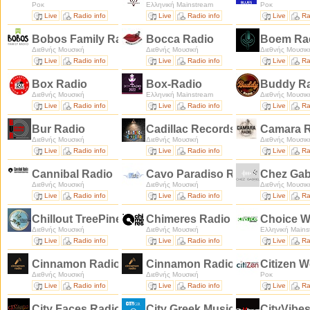
Ροκ
Ελληνική Mainstream
Ροκ
Live
Radio info
Live
Radio info
Live
Ra
Bobos Family Radio
Bocca Radio
Boem Ra
Διεθνής Μουσική
Διεθνής Μουσική
Διεθνής Μουσικ
Live
Radio info
Live
Radio info
Live
Ra
Box Radio
Box-Radio
Buddy R
Διεθνής Μουσική
Ελληνική Mainstream
Διεθνής Μουσικ
Live
Radio info
Live
Radio info
Live
Ra
Bur Radio
Cadillac Records Radio
Camara 
Διεθνής Μουσική
Διεθνής Μουσική
Διεθνής Μουσικ
Live
Radio info
Live
Radio info
Live
Ra
Cannibal Radio
Cavo Paradiso Radio
Chez Gab
Διεθνής Μουσική
Διεθνής Μουσική
Διεθνής Μουσικ
Live
Radio info
Live
Radio info
Live
Ra
Chillout TreePines Radio
Chimeres Radio
Choice 
Διεθνής Μουσική
Διεθνής Μουσική
Ελληνική Mains
Live
Radio info
Live
Radio info
Live
Ra
Cinnamon Radio Deep & Elegant Vibes
Cinnamon Radio Easy
Citizen 
Διεθνής Μουσική
Διεθνής Μουσική
Ροκ
Live
Radio info
Live
Radio info
Live
Ra
City Faces Radio
City Greek Music
CityVibe