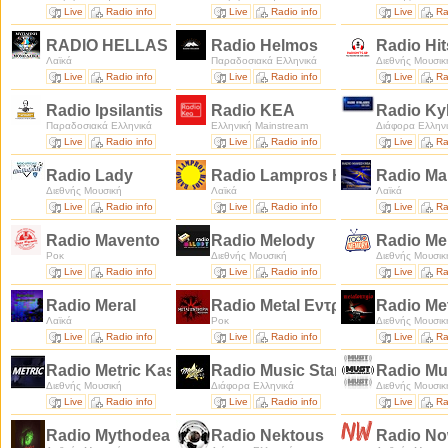
Live
Radio info
Live
Radio info
Live
Ra
RADIO HELLAS
Radio Helmos
Radio Hi
Λαϊκά
Παραδοσιακά Ελληνικά
Διεθνής Μουσικ
Live
Radio info
Live
Radio info
Live
Ra
Radio Ipsilantis
Radio KEA
Radio Ky
Παραδοσιακά Ελληνικά
Ελληνική Mainstream
Διάφορα Ελλην
Live
Radio info
Live
Radio info
Live
Ra
Radio Lady
Radio Lampros Hlios
Radio Ma
Διεθνής Μουσική
Λαϊκά
Λαϊκά
Live
Radio info
Live
Radio info
Live
Ra
Radio Mavento
Radio Melody
Radio M
Ροκ
Διεθνής Μουσική
Διεθνής Μουσικ
Live
Radio info
Live
Radio info
Live
Ra
Radio Meral
Radio Metal Εντροπία
Radio Me
Λαϊκά
Ροκ
Διεθνής Μουσικ
Live
Radio info
Live
Radio info
Live
Ra
Radio Metric Kastoria
Radio Music Star
Radio Mu
Διεθνής Μουσική
Διάφορα Ελληνικά
Διεθνής Μουσικ
Live
Radio info
Live
Radio info
Live
Ra
Radio Mythodea
Radio Nektous
Radio N