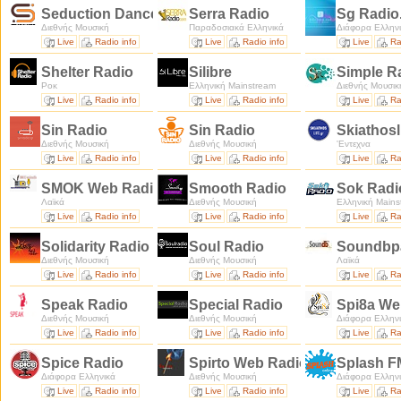
Seduction Dance Tunes Radio
Serra Radio
Sg Radio
Διεθνής Μουσική
Παραδοσιακά Ελληνικά
Διάφορα Ελλην
Live
Radio info
Live
Radio info
Live
Ra
Shelter Radio
Silibre
Simple R
Ροκ
Ελληνική Mainstream
Διεθνής Μουσικ
Live
Radio info
Live
Radio info
Live
Ra
Sin Radio
Sin Radio
Skiathos
Διεθνής Μουσική
Διεθνής Μουσική
'Εντεχνα
Live
Radio info
Live
Radio info
Live
Ra
SMOK Web Radio
Smooth Radio
Sok Rad
Λαϊκά
Διεθνής Μουσική
Ελληνική Mains
Live
Radio info
Live
Radio info
Live
Ra
Solidarity Radio
Soul Radio
Soundbp
Διεθνής Μουσική
Διεθνής Μουσική
Λαϊκά
Live
Radio info
Live
Radio info
Live
Ra
Speak Radio
Special Radio
Spi8a We
Διεθνής Μουσική
Διεθνής Μουσική
Διάφορα Ελλην
Live
Radio info
Live
Radio info
Live
Ra
Spice Radio
Spirto Web Radio
Splash 
Διάφορα Ελληνικά
Διεθνής Μουσική
Διάφορα Ελλην
Live
Radio info
Live
Radio info
Live
Ra