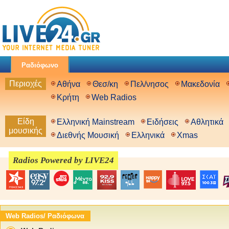
Ραδιόφωνο
Περιοχές
Αθήνα
Θεσ/κη
Πελ/νησος
Μακεδονία
Κρήτη
Web Radios
Είδη
Ελληνική Mainstream
Ειδήσεις
Αθλητικά
μουσικής
Διεθνής Μουσική
Ελληνικά
Xmas
Radios Powered by LIVE24
Web Radios/ Ραδιόφωνα