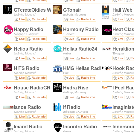
GTcreteOldies Web Radio
GTonair
Hall Web
Διεθνής Μουσική
Διεθνής Μουσική
Διεθνής Μουσικ
Live
Radio info
Live
Radio info
Live
Ra
Happy Radio
Harmony Radio
Heat Cla
Διάφορα Ελληνικά
'Εντεχνα
Διεθνής Μουσικ
Live
Radio info
Live
Radio info
Live
Ra
Helios Radio
Hellas Radio24
Heraklio
Διεθνής Μουσική
Λαϊκά
'Εντεχνα
Live
Radio info
Live
Radio info
Live
Ra
HITS Radio
HMG Hellas Radio
Hook Ra
Διεθνής Μουσική
Ροκ
Διεθνής Μουσικ
Live
Radio info
Live
Radio info
Live
Ra
House RadioGR
Hydra Rise
I Feel Ra
Διεθνής Μουσική
Διεθνής Μουσική
Διεθνής Μουσικ
Live
Radio info
Live
Radio info
Live
Ra
Ianos Radio
If Radio
Imaginis
Διεθνής Μουσική
Διάφορα Ελληνικά
Διεθνής Μουσικ
Live
Radio info
Live
Radio info
Live
Ra
Imaret Radio
Incontro Radio
Innersou
Διεθνής Μουσική
Λαϊκά
Διεθνής Μουσικ