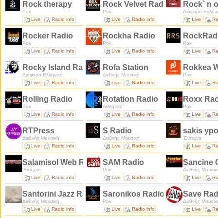
Rock therapy
Rock Velvet Radio
Rock` n 
Ροκ
Ροκ
Διάφορα Ελλην
Live
Radio info
Live
Radio info
Live
Ra
Rocker Radio
Rockha Radio
RockRadi
Ροκ
Ροκ
Ροκ
Live
Radio info
Live
Radio info
Live
Ra
Rocky Island Radio
Rofa Station
Rokkea 
Διάφορα Ελληνικά
Διεθνής Μουσική
Ροκ
Live
Radio info
Live
Radio info
Live
Ra
Rolling Radio
Rotation Radio
Roxx Ra
Ροκ
Αθλητικά
Ροκ
Live
Radio info
Live
Radio info
Live
Ra
RTPress
S Radio
sakis yp
Διεθνής Μουσική
Διεθνής Μουσική
'Εντεχνα
Live
Radio info
Live
Radio info
Live
Ra
Salamisol Web Radio
SAM Radio
Sancine 
'Εντεχνα
Ροκ
Διεθνής Μουσικ
Live
Radio info
Live
Radio info
Live
Ra
Santorini Jazz Radio
Saronikos Radio
Save Ra
Διεθνής Μουσική
Ροκ
Διεθνής Μουσικ
Live
Radio info
Live
Radio info
Live
Ra