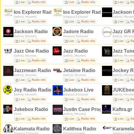
Live
Radio info
Live
Radio info
Live
Ra
Ios Explorer Radio
Ios Explorer Radio GR
Jackson 
Διεθνής Μουσική
Διάφορα Ελληνικά
Διεθνής Μουσικ
Live
Radio info
Live
Radio info
Live
Ra
Jackson Radio
Jadore Radio
Jazz GR 
Διεθνής Μουσική
Διάφορα Ελληνικά
Διεθνής Μουσικ
Live
Radio info
Live
Radio info
Live
Ra
Jazz One Radio
Jazz Radio
Jazz Tun
Διεθνής Μουσική
Διεθνής Μουσική
Διεθνής Μουσικ
Live
Radio info
Live
Radio info
Live
Ra
Jazzmean Radio
Jetaime Radio
Jockey R
Διεθνής Μουσική
Διεθνής Μουσική
Διεθνής Μουσικ
Live
Radio info
Live
Radio info
Live
Ra
Joy Radio Radio
Jukebox Live
JUKEbox 
Διεθνής Μουσική
Διάφορα Ελληνικά
Διεθνής Μουσικ
Live
Radio info
Live
Radio info
Live
Ra
Jukebox Radio
JustIn Case Prog Radio
Kaftra.gr
Λαϊκά
Διεθνής Μουσική
Λαϊκά
Live
Radio info
Live
Radio info
Live
Ra
Kalamata Radio
Kalithea Radio
Karamela
Διάφορα Ελληνικά
Ειδησεογραφικά
Διάφορα Ελλην