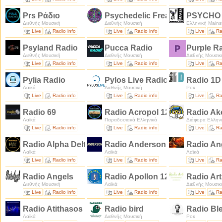
Prs Ράδιο
Psychedelic Freaks Radio
PSYCHO 
Διεθνής Μουσική
Διεθνής Μουσική
Ελληνική Mains
Live
Radio info
Live
Radio info
Live
Ra
Psyland Radio
Pucca Radio
Purple R
Διεθνής Μουσική
Διεθνής Μουσική
Διεθνής Μουσικ
Live
Radio info
Live
Radio info
Live
Ra
Pylia Radio
Pylos Live Radio
Radio 1
Λαϊκά
Διεθνής Μουσική
Ροκ
Live
Radio info
Live
Radio info
Live
Ra
Radio 69
Radio Acropol 1242 Am Mw Kh
Radio A
Λαϊκά
Παραδοσιακά Ελληνικά
Διάφορα Ελλην
Live
Radio info
Live
Radio info
Live
Ra
Radio Alpha Delta 1359 Am Mw Khz
Radio Anderson
Radio An
Λαϊκά
Λαϊκά
Λαϊκά
Live
Radio info
Live
Radio info
Live
Ra
Radio Angels
Radio Apollon 1242 Am Mw Kh
Radio Ar
Διεθνής Μουσική
Λαϊκά
Διεθνής Μουσικ
Live
Radio info
Live
Radio info
Live
Ra
Radio Atithasos
Radio bird
Radio Bl
Λαϊκά
Διεθνής Μουσική
Ροκ