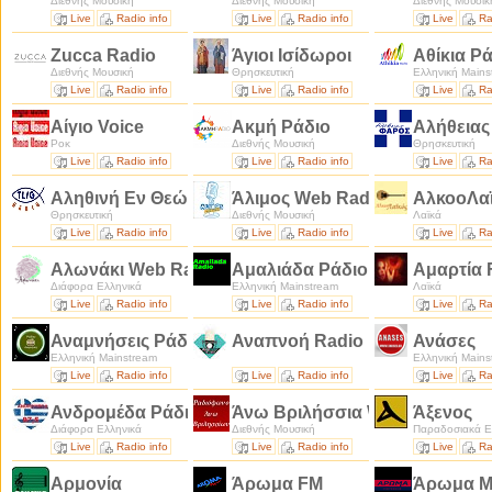
Διεθνής Μουσική
Διεθνής Μουσική
Διεθνής Μουσικ
Live
Radio info
Live
Radio info
Live
Ra
Zucca Radio
Άγιοι Ισίδωροι
Αθίκια Ρ
Διεθνής Μουσική
Θρησκευτική
Ελληνική Mains
Live
Radio info
Live
Radio info
Live
Ra
Αίγιο Voice
Ακμή Ράδιο
Αλήθεια
Ροκ
Διεθνής Μουσική
Θρησκευτική
Live
Radio info
Live
Radio info
Live
Ra
Αληθινή Εν Θεώ Ζωή
Άλιμος Web Radio
ΑλκοοΛα
Θρησκευτική
Διεθνής Μουσική
Λαϊκά
Live
Radio info
Live
Radio info
Live
Ra
Αλωνάκι Web Radio
Αμαλιάδα Ράδιο
Αμαρτία
Διάφορα Ελληνικά
Ελληνική Mainstream
Λαϊκά
Live
Radio info
Live
Radio info
Live
Ra
Αναμνήσεις Ράδιο
Αναπνοή Radio
Ανάσες
Ελληνική Mainstream
Ελληνική Mains
Live
Radio info
Live
Radio info
Live
Ra
Ανδρομέδα Ράδιο
Άνω Βριλήσσια Web Radio
Άξενος
Διάφορα Ελληνικά
Διεθνής Μουσική
Παραδοσιακά Ε
Live
Radio info
Live
Radio info
Live
Ra
Αρμονία
Άρωμα FM
Άρωμα Μ