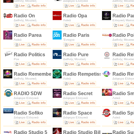
Διεθνής Μουσική
Διάφορα Ελληνικά
Διεθνής Μουσικ
Live
Radio info
Live
Radio info
Live
Ra
Radio On
Radio Opa
Radio Pan
Διεθνής Μουσική
Λαϊκά
Ελληνική Mains
Live
Radio info
Live
Radio info
Live
Ra
Radio Parea
Radio Paris
Radio Po
Λαϊκά
'Εντεχνα
Διεθνής Μουσικ
Live
Radio info
Live
Radio info
Live
Ra
Radio Politics
Radio Pure
Radio R
Ροκ
Διεθνής Μουσική
Διεθνής Μουσικ
Live
Radio info
Live
Radio info
Live
Ra
Radio Remember
Radio Rempetissa
Radio Re
Διεθνής Μουσική
Λαϊκά
Διάφορα Ελλην
Live
Radio info
Live
Radio info
Live
Ra
RADIO SDW
Radio Secret
Radio Sm
Διάφορα Ελληνικά
Διάφορα Ελληνικά
Λαϊκά
Live
Radio info
Live
Radio info
Live
Ra
Radio Sofiko
Radio Space
Radio Sp
Διάφορα Ελληνικά
Διάφορα Ελληνικά
Λαϊκά
Live
Radio info
Live
Radio info
Live
Ra
Radio Studio 5
Radio Studio Billis
Radio S