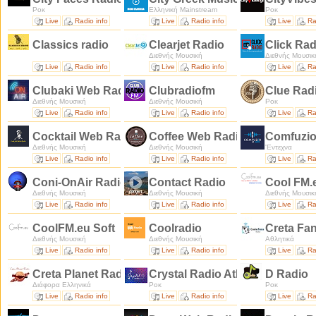
Ροκ
Ελληνική Mainstream
Ροκ
Live
Radio info
Live
Radio info
Live
Ra
Classics radio
Clearjet Radio
Click Ra
Διεθνής Μουσική
Διεθνής Μουσικ
Live
Radio info
Live
Radio info
Live
Ra
Clubaki Web Radio
Clubradiofm
Clue Rad
Διεθνής Μουσική
Διεθνής Μουσική
Ροκ
Live
Radio info
Live
Radio info
Live
Ra
Cocktail Web Radio
Coffee Web Radio
Comfuzio
Διεθνής Μουσική
Διεθνής Μουσική
'Εντεχνα
Live
Radio info
Live
Radio info
Live
Ra
Coni-OnAir Radio
Contact Radio
Cool FM.
Διεθνής Μουσική
Διεθνής Μουσική
Διεθνής Μουσικ
Live
Radio info
Live
Radio info
Live
Ra
CoolFM.eu Soft
Coolradio
Creta Fa
Διεθνής Μουσική
Διεθνής Μουσική
Αθλητικά
Live
Radio info
Live
Radio info
Live
Ra
Creta Planet Radio
Crystal Radio Athens
D Radio
Διάφορα Ελληνικά
Ροκ
Ροκ
Live
Radio info
Live
Radio info
Live
Ra