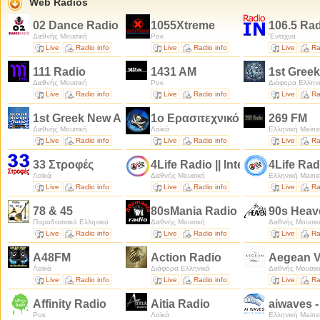
Web Radios
02 Dance Radio
1055Xtreme
106.5 Ra
Διεθνής Μουσική
Ροκ
'Εντεχνα
Live
Radio info
Live
Radio info
Live
Ra
111 Radio
1431 AM
1st Gree
Διεθνής Μουσική
Ροκ
Διάφορα Ελλην
Live
Radio info
Live
Radio info
Live
Ra
1st Greek New Age FLAC Radio
1ο Ερασιτεχνικό Πρόγραμμα 
269 FM
Διεθνής Μουσική
Λαϊκά
Ελληνική Mains
Live
Radio info
Live
Radio info
Live
Ra
33 Στροφές
4Life Radio || International Ch
4Life Ra
Λαϊκά
Διεθνής Μουσική
Ελληνική Mains
Live
Radio info
Live
Radio info
Live
Ra
78 & 45
80sMania Radio
90s Heav
Παραδοσιακά Ελληνικά
Διεθνής Μουσική
Διεθνής Μουσικ
Live
Radio info
Live
Radio info
Live
Ra
A48FM
Action Radio
Aegean V
Λαϊκά
Διάφορα Ελληνικά
Διεθνής Μουσικ
Live
Radio info
Live
Radio info
Live
Ra
Affinity Radio
Aitia Radio
aiwaves -
Ροκ
Λαϊκά
Ελληνική Mains