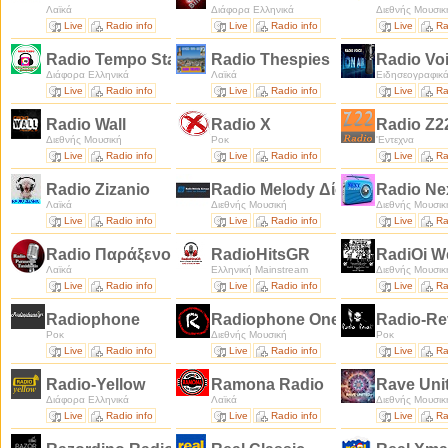
Λαϊκά
Διάφορα Ελληνικά
Διεθνής Μουσικ
Live
Radio info
Live
Radio info
Live
Ra
Radio Tempo Station
Radio Thespies
Radio Vo
Διάφορα Ελληνικά
Λαϊκά
Ειδησεογραφικ
Live
Radio info
Live
Radio info
Live
Ra
Radio Wall
Radio X
Radio Z2
Διεθνής Μουσική
Ροκ
'Εντεχνα
Live
Radio info
Live
Radio info
Live
Ra
Radio Zizanio
Radio Μelody Δίστομο
Radio Νe
Λαϊκά
Διεθνής Μουσική
Διεθνής Μουσικ
Live
Radio info
Live
Radio info
Live
Ra
Radio Παράξενος ταξιδιώτης
RadioHitsGR
RadiOi W
Λαϊκά
Ελληνική Mainstream
Διεθνής Μουσικ
Live
Radio info
Live
Radio info
Live
Ra
Radiophone
Radiophone One
Radio-Re
Ροκ
Διεθνής Μουσική
Ροκ
Live
Radio info
Live
Radio info
Live
Ra
Radio-Yellow
Ramona Radio
Rave Uni
Διάφορα Ελληνικά
Λαϊκά
Διεθνής Μουσικ
Live
Radio info
Live
Radio info
Live
Ra