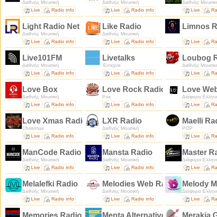
Διεθνής Μουσική
Διεθνής Μουσική
Διεθνής Μουσικ
Live
Radio info
Live
Radio info
Live
Ra
Light Radio Net
Like Radio
Limnos 
Διεθνής Μουσική
Διεθνής Μουσική
Live
Radio info
Live
Radio info
Live
Ra
Live101FM
Livetalks
Loubog 
Διεθνής Μουσική
'Εντεχνα
Διεθνής Μουσικ
Live
Radio info
Live
Radio info
Live
Ra
Love Box
Love Rock Radio
Love Web
Διεθνής Μουσική
Ροκ
Διάφορα Ελλην
Live
Radio info
Live
Radio info
Live
Ra
Love Xmas Radio
LXR Radio
Maelli Ra
Christmas
Διεθνής Μουσική
POP
Live
Radio info
Live
Radio info
Live
Ra
ManCode Radio
Mansta Radio
Master R
Διεθνής Μουσική
Διεθνής Μουσική
Διάφορα Ελλην
Live
Radio info
Live
Radio info
Live
Ra
Melalefki Radio
Melodies Web Radio
Melody M
Διεθνής Μουσική
Διεθνής Μουσική
Διάφορα Ελλην
Live
Radio info
Live
Radio info
Live
Ra
Memories Radio
Menta Alternative
Merakia.