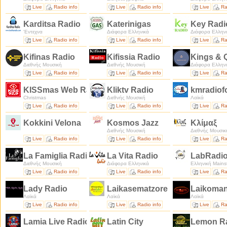
Live
Radio info
Live
Radio info
Live
Ra
Karditsa Radio
Katerinigas
Key Rad
'Εντεχνα
Διάφορα Ελληνικά
Διάφορα Ελλην
Live
Radio info
Live
Radio info
Live
Ra
Kifinas Radio
Kifissia Radio
Kings & 
Διεθνής Μουσική
Διεθνής Μουσική
Διάφορα Ελλην
Live
Radio info
Live
Radio info
Live
Ra
KISSmas Web Radio
Kliktv Radio
kmradio
Christmas
Διεθνής Μουσική
Λαϊκά
Live
Radio info
Live
Radio info
Live
Ra
Kokkini Velona
Kosmos Jazz
Kλίμαξ
Διεθνής Μουσική
Διεθνής Μουσικ
Live
Radio info
Live
Radio info
Live
Ra
La Famiglia Radio
La Vita Radio
LabRadi
Διεθνής Μουσική
Διάφορα Ελληνικά
Ελληνική Mains
Live
Radio info
Live
Radio info
Live
Ra
Lady Radio
Laikasematzore
Laikoman
Λαϊκά
Λαϊκά
Λαϊκά
Live
Radio info
Live
Radio info
Live
Ra
Lamia Live Radio
Latin City
Lemon R