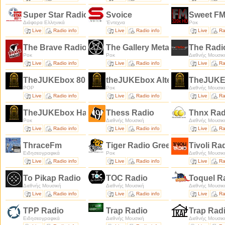
Super Star Radio
Svoice
Sweet F
Διάφορα Ελληνικά
'Εντεχνα
Ροκ
Live
Radio info
Live
Radio info
Live
Ra
The Brave Radio
The Gallery Metal Web Radio
The Rad
Ροκ
Ροκ
Διεθνής Μουσικ
Live
Radio info
Live
Radio info
Live
Ra
TheJUKEbox 80s
theJUKEbox Alternative Rock
TheJUKE
POP
Ροκ
Διεθνής Μουσικ
Live
Radio info
Live
Radio info
Live
Ra
TheJUKEbox Hard Rock
Thess Radio
Thnx Ra
Ροκ
Διεθνής Μουσική
Διεθνής Μουσικ
Live
Radio info
Live
Radio info
Live
Ra
ThraceFm
Tiger Radio Greece
Tivoli Ra
Ειδησεογραφικά
Ροκ
Διεθνής Μουσικ
Live
Radio info
Live
Radio info
Live
Ra
To Pikap Radio
TOC Radio
Toquel R
Διεθνής Μουσική
Διεθνής Μουσική
Διεθνής Μουσικ
Live
Radio info
Live
Radio info
Live
Ra
TPP Radio
Trap Radio
Trap Rad
Ειδησεογραφικά
Διεθνής Μουσική
Διεθνής Μουσικ