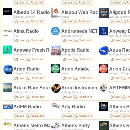
Live
Radio info
Live
Radio info
Live
Ra
Albedo 14 Radio
Alepou Web Radio
Allgood 
Διεθνής Μουσική
Λαϊκά
Διεθνής Μουσικ
Live
Radio info
Live
Radio info
Live
Ra
Alma Radio
Andromeda NET Radio
Anyway 
Ροκ
Διεθνής Μουσική
Διεθνής Μουσικ
Live
Radio info
Live
Radio info
Live
Ra
Anyway Fresh Radio
Apolis Radio
Aqua Rad
Διεθνής Μουσική
Διεθνής Μουσική
Διεθνής Μουσικ
Live
Radio info
Live
Radio info
Live
Ra
Arion Radio
Arion Λαϊκός
Arion Στ
Ελληνική Mainstream
Λαϊκά
Διάφορα Ελλην
Live
Radio info
Live
Radio info
Live
Ra
Ark of Rare Sounds
Aroto Instrumental Radio
ARTEMIS
Διεθνής Μουσική
Διεθνής Μουσική
Ροκ
Live
Radio info
Live
Radio info
Live
Ra
ArtFM Radio
Arty-Radio
Athens B
Διάφορα Ελληνικά
'Εντεχνα
Διεθνής Μουσικ
Live
Radio info
Live
Radio info
Live
Ra
Athens Metro Mall Radio
Athens Party
Athens R
Διεθνής Μουσική
Διεθνής Μουσική
Λαϊκά