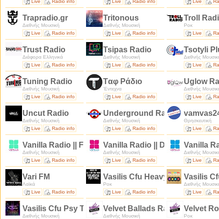
Live
Radio info
Live
Radio info
Live
Ra
Trapradio.gr
Tritonous
Troll Rad
Διεθνής Μουσική
Διεθνής Μουσική
Ροκ
Live
Radio info
Live
Radio info
Live
Ra
Trust Radio
Tsipas Radio
Tsotyli P
Διάφορα Ελληνικά
Διεθνής Μουσική
Διεθνής Μουσικ
Live
Radio info
Live
Radio info
Live
Ra
Tuning Radio
Tαφ Ράδιο
Uglow R
Διεθνής Μουσική
'Εντεχνα
Διεθνής Μουσικ
Live
Radio info
Live
Radio info
Live
Ra
Uncut Radio
Underground Radio -
vamvas2
Διεθνής Μουσική
Διεθνής Μουσική
Θρησκευτική
Live
Radio info
Live
Radio info
Live
Ra
Vanilla Radio || Fresh Flavors
Vanilla Radio || Deep Flavors
Vanilla R
Διεθνής Μουσική
Διεθνής Μουσική
Διεθνής Μουσικ
Live
Radio info
Live
Radio info
Live
Ra
Vari FM
Vasilis Cfu Heavy Metal & Roc
Vasilis C
Λαϊκά
Ροκ
Διεθνής Μουσικ
Live
Radio info
Live
Radio info
Live
Ra
Vasilis Cfu Psy Trance
Velvet Ballads Radio
Velvet R
Διεθνής Μουσική
Διεθνής Μουσική
Ροκ