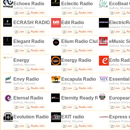
Echoes Radio
Eclectic Radio
EcoBeat
Διεθνής Μουσική
Διεθνής Μουσική
Διεθνής Μουσικ
Live
Radio info
Live
Radio info
Live
Ra
ECRASH RADIO
Edit Radio
Electric
Ειδησεογραφικά
Διεθνής Μουσική
Διάφορα Ελλην
Live
Radio info
Live
Radio info
Live
Ra
Elegant Radio
Elium Radio Club
eMusic S
Διεθνής Μουσική
POP
Διεθνής Μουσικ
Live
Radio info
Live
Radio info
Live
Ra
Energy
Energy Radio
Enfo Rad
Διεθνής Μουσική
POP
Διεθνής Μουσικ
Live
Radio info
Live
Radio info
Live
Ra
Envy Radio
Escapula Radio
Essentia
Διεθνής Μουσική
Διεθνής Μουσική
Διεθνής Μουσικ
Live
Radio info
Live
Radio info
Live
Ra
Eternal Radio
Eternity Ready Radio
European
Διεθνής Μουσική
Διάφορα Ελλην
Live
Radio info
Live
Radio info
Live
Ra
Evolution Radio
EXIT radio
Express 
Ροκ
Διεθνής Μουσική
Διάφορα Ελλην
Live
Radio info
Live
Radio info
Live
Ra