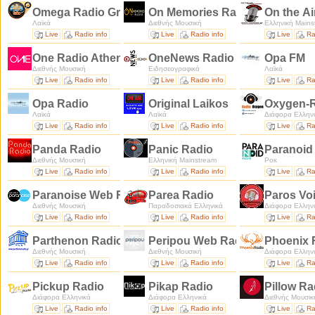
Omega Radio Greek Music
On Memories Radio
On the Αi
Λαϊκά
Διεθνής Μουσική
Ελληνική Mains
Live
Radio info
Live
Radio info
Live
Ra
One Radio Athens
OneNews Radio
Opa FM
Διεθνής Μουσική
Ειδησεογραφικά
Λαϊκά
Live
Radio info
Live
Radio info
Live
Ra
Opa Radio
Original Laikos
Oxygen-
Λαϊκά
Λαϊκά
Διάφορα Ελλην
Live
Radio info
Live
Radio info
Live
Ra
Panda Radio
Panic Radio
Paranoid
Διεθνής Μουσική
Ελληνική Mainstream
Ροκ
Live
Radio info
Live
Radio info
Live
Ra
Paranoise Web Radio
Parea Radio
Paros Vo
Διεθνής Μουσική
Παραδοσιακά Ελληνικά
Διάφορα Ελλην
Live
Radio info
Live
Radio info
Live
Ra
Parthenon Radio
Peripou Web Radio
Phoenix 
Διεθνής Μουσική
Διεθνής Μουσική
Διάφορα Ελλην
Live
Radio info
Live
Radio info
Live
Ra
Pickup Radio
Pikap Radio
Pillow R
Διάφορα Ελληνικά
Διάφορα Ελληνικά
Διεθνής Μουσικ
Live
Radio info
Live
Radio info
Live
Ra