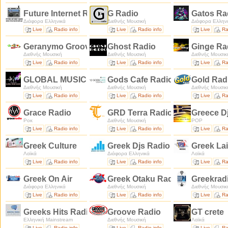
Future Internet Radio
G Radio
Gatos Ra
Διάφορα Ελληνικά
Διεθνής Μουσική
Διάφορα Ελλην
Live
Radio info
Live
Radio info
Live
Ra
Geranymo Groovy
Ghost Radio
Ginge Ra
Διεθνής Μουσική
Διεθνής Μουσική
Διεθνής Μουσικ
Live
Radio info
Live
Radio info
Live
Ra
GLOBAL MUSIC RADIO
Gods Cafe Radio
Gold Rad
Διεθνής Μουσική
Διεθνής Μουσική
Διεθνής Μουσικ
Live
Radio info
Live
Radio info
Live
Ra
Grace Radio
GRD Terra Radio
Greece D
Ροκ
Διεθνής Μουσική
POP
Live
Radio info
Live
Radio info
Live
Ra
Greek Culture
Greek Djs Radio
Greek La
Λαϊκά
Διάφορα Ελληνικά
Λαϊκά
Live
Radio info
Live
Radio info
Live
Ra
Greek On Air
Greek Otaku Radio
Greekrad
Διάφορα Ελληνικά
Διεθνής Μουσική
Διεθνής Μουσικ
Live
Radio info
Live
Radio info
Live
Ra
Greeks Hits Radio
Groove Radio
GT crete
Ελληνική Mainstream
Διεθνής Μουσική
Λαϊκά
Live
Radio info
Live
Radio info
Live
Ra