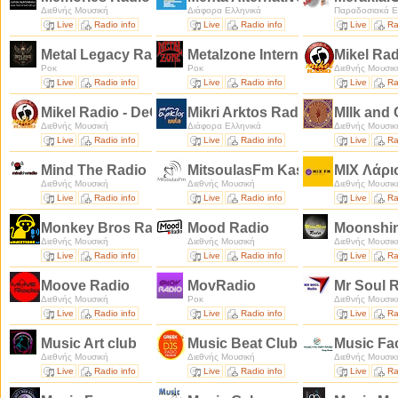
Διεθνής Μουσική
Διάφορα Ελληνικά
Παραδοσιακά Ε
Live
Radio info
Live
Radio info
Live
Ra
Metal Legacy Radio
Metalzone Internet Radio
Mikel Rad
Ροκ
Ροκ
Διεθνής Μουσικ
Live
Radio info
Live
Radio info
Live
Ra
Mikel Radio - DeCaffeine zone
Mikri Arktos Radio
MIlk and
Διεθνής Μουσική
Διάφορα Ελληνικά
Διεθνής Μουσικ
Live
Radio info
Live
Radio info
Live
Ra
Mind The Radio
MitsoulasFm Kastoria Web Ra
MIX Λάρ
Διεθνής Μουσική
Διεθνής Μουσική
Διεθνής Μουσικ
Live
Radio info
Live
Radio info
Live
Ra
Monkey Bros Radio
Mood Radio
Moonshi
Διεθνής Μουσική
Διεθνής Μουσική
Διεθνής Μουσικ
Live
Radio info
Live
Radio info
Live
Ra
Moove Radio
MovRadio
Mr Soul 
Διεθνής Μουσική
Ροκ
Διεθνής Μουσικ
Live
Radio info
Live
Radio info
Live
Ra
Music Art club
Music Beat Club Dj
Music Fa
Διεθνής Μουσική
Διεθνής Μουσική
Διεθνής Μουσικ
Live
Radio info
Live
Radio info
Live
Ra