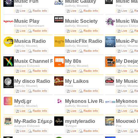
Music Fun
Music Galaxy
Music Ma
Λαϊκά
Διεθνής Μουσική
Ροκ
Live
Radio info
Live
Radio info
Live
Ra
Music Play
Music Society
Music Wa
Ελληνική Mainstream
Διεθνής Μουσική
Διάφορα Ελλην
Live
Radio info
Live
Radio info
Live
Ra
Musica Radio
MusicFlix Radio
Music-Pu
Διεθνής Μουσική
Διεθνής Μουσική
Διεθνής Μουσικ
Live
Radio info
Live
Radio info
Live
Ra
Musix Channel Radio
My 80s
My Deej
Διάφορα Ελληνικά
Διεθνής Μουσική
Διεθνής Μουσικ
Live
Radio info
Live
Radio info
Live
Ra
My disco Radio
My Laikos
My Music
Διεθνής Μουσική
Λαϊκά
Διεθνής Μουσικ
Live
Radio info
Live
Radio info
Live
Ra
Mydj.gr
Mykonos Live Radio
Mykonos 
Διεθνής Μουσική
Διεθνής Μουσική
Διεθνής Μουσικ
Live
Radio info
Live
Radio info
Live
Ra
My-Radio Σήμερα
mystyleradio
Mουσικό
Διάφορα Ελληνικά
'Εντεχνα
Ροκ
Live
Radio info
Live
Radio info
Live
Ra