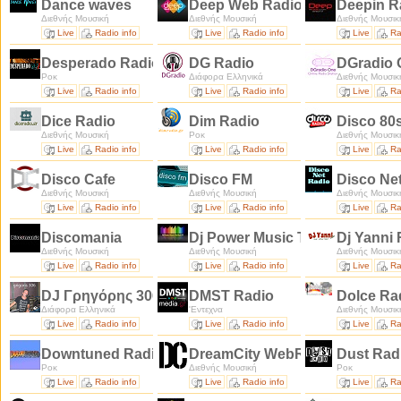
Dance waves
Deep Web Radio
Deepin R
Διεθνής Μουσική
Διεθνής Μουσική
Διεθνής Μουσικ
Live
Radio info
Live
Radio info
Live
Ra
Desperado Radio
DG Radio
DGradio
Ροκ
Διάφορα Ελληνικά
Διεθνής Μουσικ
Live
Radio info
Live
Radio info
Live
Ra
Dice Radio
Dim Radio
Disco 80
Διεθνής Μουσική
Ροκ
Διεθνής Μουσικ
Live
Radio info
Live
Radio info
Live
Ra
Disco Cafe
Disco FM
Disco Ne
Διεθνής Μουσική
Διεθνής Μουσική
Διεθνής Μουσικ
Live
Radio info
Live
Radio info
Live
Ra
Discomania
Dj Power Music The Best
Dj Yanni
Διεθνής Μουσική
Διεθνής Μουσική
Διεθνής Μουσικ
Live
Radio info
Live
Radio info
Live
Ra
DJ Γρηγόρης 306
DMST Radio
Dolce Ra
Διάφορα Ελληνικά
'Εντεχνα
Διεθνής Μουσικ
Live
Radio info
Live
Radio info
Live
Ra
Downtuned Radio
DreamCity WebRadio
Dust Rad
Ροκ
Διεθνής Μουσική
Ροκ
Live
Radio info
Live
Radio info
Live
Ra