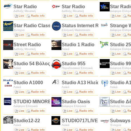
Star Radio
Star Radio
Star Rad
Διεθνής Μουσική
Διεθνής Μουσική
Διάφορα Ελλην
Live
Radio info
Live
Radio info
Live
Ra
Star Radio Classic
Status Internet Radio
Strange 
'Εντεχνα
Ελληνική Mainstream
Διάφορα Ελλην
Live
Radio info
Live
Radio info
Live
Ra
Street Radio
Studio 1 Radio
Studio 2
Διεθνής Μουσική
Λαϊκά
Διάφορα Ελλην
Live
Radio info
Live
Radio info
Live
Ra
Studio 54 Βόλος
Studio 955
Studio 9
Λαϊκά
Παραδοσιακά Ελληνικά
Διάφορα Ελλην
Live
Radio info
Live
Radio info
Live
Ra
Studio A1000
Studio A13 Ηλείας
Studio A
Λαϊκά
Λαϊκά
Λαϊκά
Live
Radio info
Live
Radio info
Live
Ra
STUDIO MINORE
Studio Oasis
Studio Δ
Διάφορα Ελληνικά
Διάφορα Ελληνικά
Διεθνής Μουσικ
Live
Radio info
Live
Radio info
Live
Ra
Studio12-22
STUDIO717LIVE
Subways
Λαϊκά
Λαϊκά
'Εντεχνα
Live
Radio info
Live
Radio info
Live
Ra