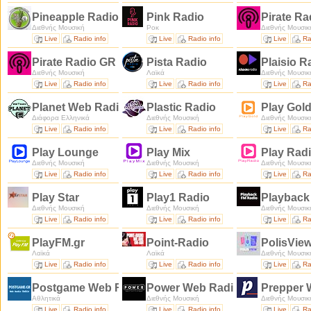
Pineapple Radio
Pink Radio
Pirate Ra
Διεθνής Μουσική
Ροκ
Διεθνής Μουσικ
Live
Radio info
Live
Radio info
Live
Ra
Pirate Radio GR - Mood Vibes
Pista Radio
Plaisio R
Διεθνής Μουσική
Λαϊκά
Διεθνής Μουσικ
Live
Radio info
Live
Radio info
Live
Ra
Planet Web Radio
Plastic Radio
Play Gol
Διάφορα Ελληνικά
Διεθνής Μουσική
Διεθνής Μουσικ
Live
Radio info
Live
Radio info
Live
Ra
Play Lounge
Play Mix
Play Rad
Διεθνής Μουσική
Διεθνής Μουσική
Διεθνής Μουσικ
Live
Radio info
Live
Radio info
Live
Ra
Play Star
Play1 Radio
Playbac
Διεθνής Μουσική
Διεθνής Μουσική
Διεθνής Μουσικ
Live
Radio info
Live
Radio info
Live
Ra
PlayFM.gr
Point-Radio
PolisVie
Λαϊκά
Λαϊκά
Διεθνής Μουσικ
Live
Radio info
Live
Radio info
Live
Ra
Postgame Web Radio
Power Web Radio
Prepper 
Αθλητικά
Διεθνής Μουσική
Διεθνής Μουσικ
Live
Radio info
Live
Radio info
Live
Ra