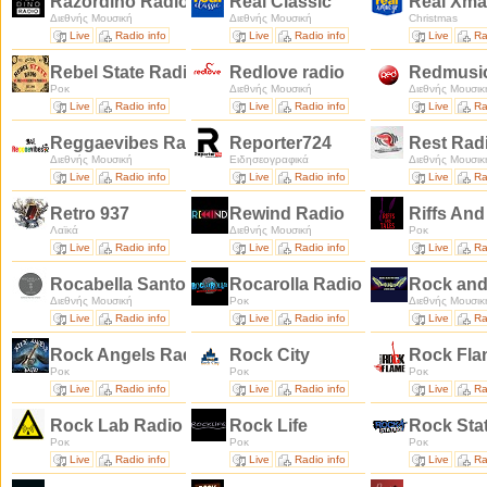
Razordino Radio
Real Classic
Real Xm
Διεθνής Μουσική
Διεθνής Μουσική
Christmas
Live
Radio info
Live
Radio info
Live
Ra
Rebel State Radio
Redlove radio
Redmusic
Ροκ
Διεθνής Μουσική
Διεθνής Μουσικ
Live
Radio info
Live
Radio info
Live
Ra
Reggaevibes Radio
Reporter724
Rest Rad
Διεθνής Μουσική
Ειδησεογραφικά
Διεθνής Μουσικ
Live
Radio info
Live
Radio info
Live
Ra
Retro 937
Rewind Radio
Riffs And
Λαϊκά
Διεθνής Μουσική
Ροκ
Live
Radio info
Live
Radio info
Live
Ra
Rocabella Santorini Mainstream
Rocarolla Radio
Rock and
Διεθνής Μουσική
Ροκ
Διεθνής Μουσικ
Live
Radio info
Live
Radio info
Live
Ra
Rock Angels Radio
Rock City
Rock Fla
Ροκ
Ροκ
Ροκ
Live
Radio info
Live
Radio info
Live
Ra
Rock Lab Radio
Rock Life
Rock Sta
Ροκ
Ροκ
Ροκ
Live
Radio info
Live
Radio info
Live
Ra