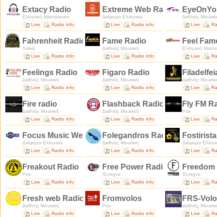
Extacy Radio
Extreme Web Radio Thessalon
EyeOnYo
Ελληνική Mainstream
Διάφορα Ελληνικά
Διεθνής Μουσικ
Live
Radio info
Live
Radio info
Live
Ra
Fahrenheit Radio Greece
Fame Radio
Feel Fam
Λαϊκά
Διεθνής Μουσική
Ελληνική Mains
Live
Radio info
Live
Radio info
Live
Ra
Feelings Radio
Figaro Radio
Filadelfe
Διεθνής Μουσική
Διεθνής Μουσική
Διεθνής Μουσικ
Live
Radio info
Live
Radio info
Live
Ra
Fire radio
Flashback Radio
Fly FM R
Διεθνής Μουσική
Διεθνής Μουσική
Ροκ
Live
Radio info
Live
Radio info
Live
Ra
Focus Music Web Radio
Folegandros Radio
Fostirist
Διάφορα Ελληνικά
Διεθνής Μουσική
Διάφορα Ελλην
Live
Radio info
Live
Radio info
Live
Ra
Freakout Radio
Free Power Radio
Freedom
Ροκ
'Εντεχνα
'Εντεχνα
Live
Radio info
Live
Radio info
Live
Ra
Fresh web Radio
Fromvolos
FRS-Vol
Διεθνής Μουσική
Ροκ
Διεθνής Μουσικ
Live
Radio info
Live
Radio info
Live
Ra