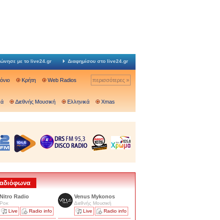
ώνησε με το live24.gr
Διαφημίσου στο live24.gr
Ιόνιο
Κρήτη
Web Radios
περισσότερες »
κά
Διεθνής Μουσική
Ελληνικά
Xmas
 Ραδιόφωνα
Nitro Radio
Venus Mykonos
Ροκ
Διεθνής Μουσική
Live
Radio info
Live
Radio info