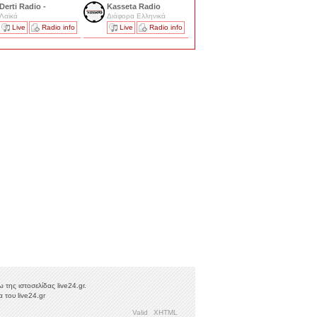
Derti Radio -
Kasseta Radio
Λαϊκά
Διάφορα Ελληνικά
Live
Radio info
Live
Radio info
της ιστοσελίδας live24.gr.
 του live24.gr
Valid
XHTML