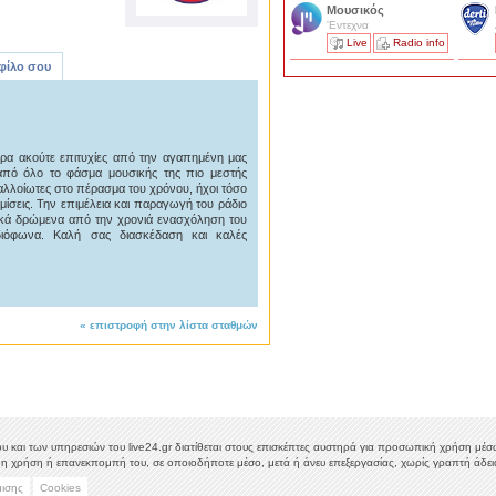
Μουσικός
'Εντεχνα
Live
Radio info
 φίλο σου
ρα ακούτε επιτυχίες από την αγαπημένη μας
 από όλο το φάσμα μουσικής της πιο μεστής
ναλλοίωτες στο πέρασμα του χρόνου, ήχοι τόσο
μίσεις. Την επιμέλεια και παραγωγή του ράδιο
σικά δρώμενα από την χρονιά ενασχόληση του
ιόφωνα. Καλή σας διασκέδαση και καλές
«
επιστροφή στην λίστα σταθμών
υ και των υπηρεσιών του live24.gr διατίθεται στους επισκέπτες αυστηρά για προσωπική χρήση μέσω 
η χρήση ή επανεκπομπή του, σε οποιοδήποτε μέσο, μετά ή άνευ επεξεργασίας, χωρίς γραπτή άδεια
μισης
Cookies