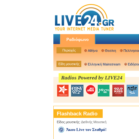
Ραδιόφωνο
Περιοχές
Αθήνα
Θεσ/κη
Πελ/νησο
Είδη μουσικής
Ελληνική Mainstream
Ειδήσει
Radios Powered by LIVE24
Flashback Radio
Είδος μουσικής:
Διεθνής Μουσική
Άκου Live τον Σταθμό!