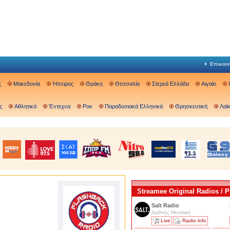
Επικοιν
ς
Μακεδονία
Ήπειρος
Θράκη
Θεσσαλία
Στερεά Ελλάδα
Αιγαίο
ς
Αθλητικά
Έντεχνα
Ροκ
Παραδοσιακά Ελληνικά
Θρησκευτική
Λαϊ
Streamee Original Radios /
Salt Radio
Διεθνής Μουσική
Live
Radio info