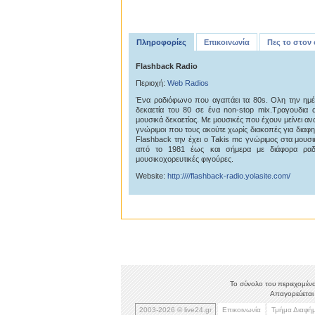
Πληροφορίες
Επικοινωνία
Πες το στον
Flashback Radio
Περιοχή:
Web Radios
Ένα ραδιόφωνο που αγαπάει τα 80s. Oλη την ημέ
δεκαετία του 80 σε ένα non-stop mix.Tραγουδια
μουσικά δεκαετίας. Με μουσικές που έχουν μείνει α
γνώριμοι που τους ακούτε χωρίς διακοπές για διαφη
Flashback την έχει ο Takis mc γνώριμος στα μου
από το 1981 έως και σήμερα με διάφορα ραδ
μουσικοχορευτικές φιγούρες.
Website:
http:////flashback-radio.yolasite.com/
Το σύνολο του περιεχομένο
Απαγορεύεται 
2003-2026 © live24.gr
Επικοινωνία
Τμήμα Διαφή