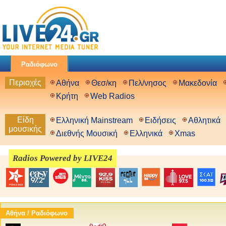
Ραδιόφωνο
Περιοχές
Αθήνα
Θεσ/κη
Πελ/νησος
Μακεδονία
Κρήτη
Web Radios
Είδη
Ελληνική Mainstream
Ειδήσεις
Αθλητικά
μουσικής
Διεθνής Μουσική
Ελληνικά
Xmas
Radios Powered by LIVE24
Αθήνα / Ραδιόφωνο