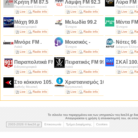
Κρήτη FM 87.5
Λάμψη FM 92.3
Λύρα FM 
Παραδοσιακά Ελληνικά
Ελληνική Mainstream
Παραδοσιακά Ε
Live
Radio info
Live
Radio info
Live
Ra
Μάχη 99.8
Μελωδία 99.2
Μέντα FM
Ειδησεογραφικά
'Εντεχνα
'Εντεχνα
Live
Radio info
Live
Radio info
Live
Ra
Μινόρε FM .
Μουσικός -
Νότες 96
Λαϊκά
'Εντεχνα
Διάφορα Ελλην
Live
Radio info
Live
Radio info
Live
Ra
Παραπολιτικά FM 90.1
Πειρατικός FM 99.5
ΣΚΑΪ 100
Ειδησεογραφικά
Λαϊκά
Ειδησεογραφικ
Live
Radio info
Live
Radio info
Live
Ra
Στο κόκκινο 105.5
Χριστιανισμός 104.3
Διεθνής Μουσική
Θρησκευτική
Live
Radio info
Live
Radio info
Το σύνολο του περιεχομένου και των υπηρεσιών του live24.gr δια
Απαγορεύεται η χρήση ή επανεκπομπή του, σε οποιο
2003-2026 © live24.gr
Επικοινωνία
Τμήμα Διαφήμισης
Cookies