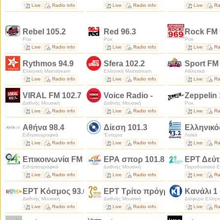
Live
Radio info
Live
Radio info
Live
Ra
Rebel 105.2
Red 96.3
Rock FM 
Ροκ
Ροκ
Ροκ
Live
Radio info
Live
Radio info
Live
Ra
Rythmos 94.9
Sfera 102.2
Sport FM 
Ελληνική Mainstream
Ελληνική Mainstream
Αθλητικά
Live
Radio info
Live
Radio info
Live
Ra
VIRAL FM 102.7
Voice Radio -
Zeppelin 
Διεθνής Μουσική
Διεθνής Μουσική
Ροκ
Live
Radio info
Live
Radio info
Live
Ra
Αθήνα 98.4
Δίεση 101.3
Ελληνικό
Ειδησεογραφικά
'Εντεχνα
Λαϊκά
Live
Radio info
Live
Radio info
Live
Ra
Επικοινωνία FM 94.0
ΕΡΑ σπορ 101.8
ΕΡΤ Δεύτ
Ειδησεογραφικά
Διεθνής Μουσική
Παραδοσιακά Ε
Live
Radio info
Live
Radio info
Live
Ra
ΕΡΤ Κόσμος 93.6
ΕΡΤ Τρίτο πρόγραμμα 90.9
Κανάλι 1
Διεθνής Μουσική
Διεθνής Μουσική
Διάφορα Ελλην
Live
Radio info
Live
Radio info
Live
Ra