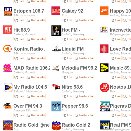
Live
Radio info
Live
Radio info
Live
Ra
Ertopen 106.7
Galaxy 92
Happy 10
Ειδησεογραφικά
Ροκ
Διεθνής Μουσικ
Live
Radio info
Live
Radio info
Live
Ra
Hit 88.9
Hot FM -
Interwett
Διεθνής Μουσική
Διεθνής Μουσική
Ειδησεογραφικ
Live
Radio info
Live
Radio info
Live
Ra
Kontra Radio .
Liquid FM
Love Rad
Ειδησεογραφικά
Διεθνής Μουσική
Διεθνής Μουσικ
Live
Radio info
Live
Radio info
Live
Ra
MAD Radio 106.2
Melodia FM 99.2
Music 89.
Διεθνής Μουσική
'Εντεχνα
Διεθνής Μουσικ
Live
Radio info
Live
Radio info
Live
Ra
My Radio 104.6
Nitro 98.6
Nostos 1
Ελληνική Mainstream
Διεθνής Μουσική
Ροκ
Live
Radio info
Live
Radio info
Live
Ra
Over FM 94.3
Pepper 96.6
Piqeras 
Διάφορα Ελληνικά
Ροκ
Διεθνής Μουσικ
Live
Radio info
Live
Radio info
Live
Ra
Radio Gold @net
Radio Gold 2
Real FM 9
Ροκ
Διεθνής Μουσική
Ειδησεογραφικ