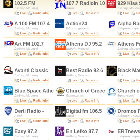
102.5 FM
107.7 RadioIn 107.7
929 Kiss 
Διεθνής Μουσική
Λαϊκά
Διεθνής Μουσικ
Live
Radio info
Live
Radio info
Live
Ra
A 100 FM 107.4
Action24
Alpha Ra
Διεθνής Μουσική
Ειδησεογραφικά
Ειδησεογραφικ
Live
Radio info
Live
Radio info
Live
Ra
Art FM 102.7
Athens DJ 95.2
Athens Fr
Διεθνής Μουσική
Διεθνής Μουσική
Διεθνής Μουσικ
Live
Radio info
Live
Radio info
Live
Ra
Avanti Classic
Best Radio 92.6
Black Man
Διεθνής Μουσική
Διεθνής Μουσική
Λαϊκά
Live
Radio info
Live
Radio info
Live
Ra
Blue Space Athens 107.3
Church of Greece 89.5
Church of
Διεθνής Μουσική
Θρησκευτική
Θρησκευτική
Live
Radio info
Live
Radio info
Live
Ra
Derti Radio -
Digital fm 106.5
Dromos F
Λαϊκά
Λαϊκά
Διάφορα Ελλην
Live
Radio info
Live
Radio info
Live
Ra
Easy 97.2
En Lefko 87.7
ERTnews 
Διεθνής Μουσική
Διεθνής Μουσική
Ειδησεογραφικ