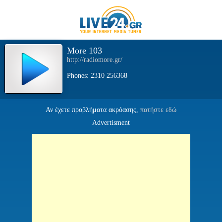
More 103
http://radiomore.gr/
Phones: 2310 256368
Αν έχετε προβλήματα ακρόασης,
πατήστε εδώ
Advertisment