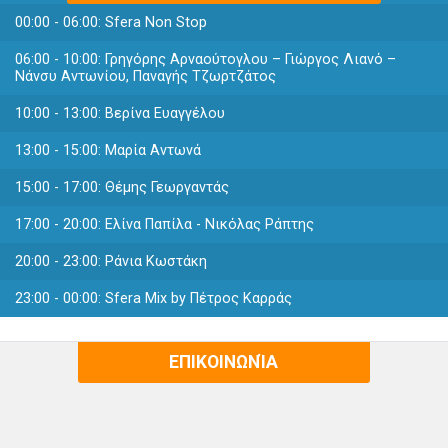
00:00 - 06:00:
Sfera Non Stop
06:00 - 10:00:
Γρηγόρης Αρναούτογλου – Γιώργος Λιανό –
Νάνσυ Αντωνίου, Παναγής Τζωρτζάτος
10:00 - 13:00:
Βερίνα Ευαγγέλου
13:00 - 15:00:
Μαρία Αντωνά
15:00 - 17:00:
Θέμης Γεωργαντάς
17:00 - 20:00:
Ελίνα Παπίλα - Νικόλας Ράπτης
20:00 - 23:00:
Ράνια Κωστάκη
23:00 - 00:00:
Sfera Mix by Πέτρος Καρράς
ΕΠΙΚΟΙΝΩΝΊΑ