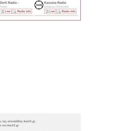
Derti Radio -
Kasseta Radio
Λαϊκά
Διάφορα Ελληνικά
Live
Radio info
Live
Radio info
της ιστοσελίδας live24.gr.
 του live24.gr