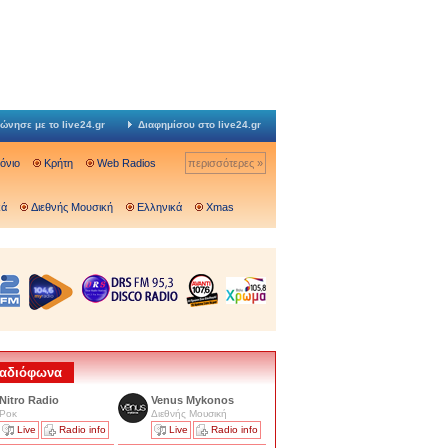
ώνησε με το live24.gr
Διαφημίσου στο live24.gr
Ιόνιο
Κρήτη
Web Radios
περισσότερες »
κά
Διεθνής Μουσική
Ελληνικά
Xmas
 Ραδιόφωνα
Nitro Radio
Venus Mykonos
Ροκ
Διεθνής Μουσική
Live
Radio info
Live
Radio info