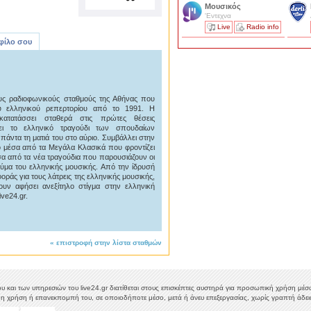
Μουσικός
'Εντεχνα
Live
Radio info
 φίλο σου
υς ραδιοφωνικούς σταθμούς της Αθήνας που
υ ελληνικού ρεπερτορίου από το 1991. Η
ατατάσσει σταθερά στις πρώτες θέσεις
ίζει το ελληνικό τραγούδι των σπουδαίων
άντα τη ματιά του στο αύριο. Συμβάλλει στην
ο μέσα από τα Μεγάλα Κλασικά που φροντίζει
σα από τα νέα τραγούδια που παρουσιάζουν οι
ύμα του ελληνικής μουσικής. Από την ίδρυσή
οράς για τους λάτρεις της ελληνικής μουσικής,
ουν αφήσει ανεξίτηλο στίγμα στην ελληνική
ve24.gr.
«
επιστροφή στην λίστα σταθμών
υ και των υπηρεσιών του live24.gr διατίθεται στους επισκέπτες αυστηρά για προσωπική χρήση μέσω 
η χρήση ή επανεκπομπή του, σε οποιοδήποτε μέσο, μετά ή άνευ επεξεργασίας, χωρίς γραπτή άδεια