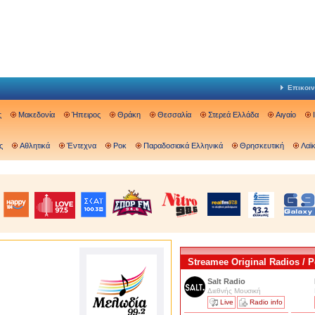
Επικοιν
ς
Μακεδονία
Ήπειρος
Θράκη
Θεσσαλία
Στερεά Ελλάδα
Αιγαίο
ς
Αθλητικά
Έντεχνα
Ροκ
Παραδοσιακά Ελληνικά
Θρησκευτική
Λαϊ
Streamee Original Radios /
Salt Radio
Διεθνής Μουσική
Live
Radio info