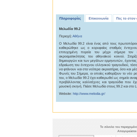
Πληροφορίες
Επικοινωνία
Πες το στον
Μελωδία 99.2
Περιοχή:
Αθήνα
Ο Μελωδία 99.2 είναι ένας από τους πρωτοπόρο
καθιερώθηκε ως ο κορυφαίος σταθμός έντεχνο
επιτυχημένη πορεία του μέχρι σήμερα τον κ
ακροαματικότητας του αθηναϊκού κοινού. Στηρ
δημιουργών και των μεγάλων ερμηνευτών, έχοντας π
εδραίωση του έντεχνου ελληνικού τραγουδιού, τόσ
να φτάνουν και στα νεότερα ακροατήρια, όσο και μέ
Φωνές του Σήμερα, οι οποίες καθορίζουν το νέο ρε
του, ο Μελωδία 99.2 έχει καθιερωθεί ως σημείο αναφ
προβάλλοντας καλλιτέχνες και τραγούδια που έχ
μουσική σκηνή. Πιάσε Μελωδία στους 99.2 και στο Li
Website:
http://www.melodia.gr/
Το σύνολο του περιεχομένο
Απαγορεύεται 