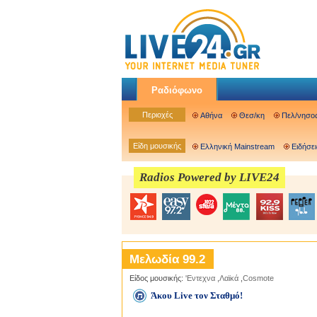
Ραδιόφωνο
Περιοχές
Αθήνα
Θεσ/κη
Πελ/νησο
Είδη μουσικής
Ελληνική Mainstream
Ειδήσει
Radios Powered by LIVE24
Μελωδία 99.2
Είδος μουσικής:
'Εντεχνα
,
Λαϊκά
,
Cosmote
Άκου Live τον Σταθμό!