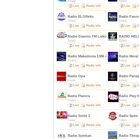
Λαϊκά
Λαϊκά
Live
Radio info
Live
R
Radio ELGReko
Radio Fano
Λαϊκά
Λαϊκά
Live
Radio info
Live
R
Radio Giannis FM Laikos
RADIO HEL
Λαϊκά
Λαϊκά
Live
Radio info
Live
R
Radio Makedonia 1386 Am Mw Khz
Radio Meral
Λαϊκά
Λαϊκά
Live
Radio info
Live
R
Radio Opa
Radio Panag
Λαϊκά
Λαϊκά
Live
Radio info
Live
R
Radio Pianica
Radio Play 9
Λαϊκά
Λαϊκά
Live
Radio info
Live
R
Radio Smile 3
Radio Spire
Λαϊκά
Λαϊκά
Live
Radio info
Live
R
Radio Symban
Radio Thes