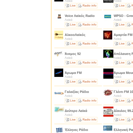
Λαϊκά
Λαϊκά
Live
Radio info
Live
R
Voice Λαϊκός Radio
WPSO - Gre
Λαϊκά
Λαϊκά
Live
Radio info
Live
R
ΑλκοοΛαϊκός
Αμαρτία F
Λαϊκά
Λαϊκά
Live
Radio info
Live
R
Άνεμος 92
Απόλαυση 
Λαϊκά
Λαϊκά
Live
Radio info
Live
R
Άρωμα FM
Άρωμα Μου
Λαϊκά
Λαϊκά
Live
Radio info
Live
R
Γαλαξίας Ράδιο
Γλέντι FM 10
Λαϊκά
Λαϊκά
Live
Radio info
Live
R
Δεύτερο Λαϊκά
Δίαυλος 99.
Λαϊκά
Λαϊκά
Live
Radio info
Live
R
Έλληνες Ράδιο
Ελληνική Ρ