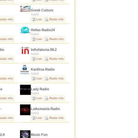
Greek Culture
Λαϊκά
adio info
Live
Radio info
Hellas Radio24
Λαϊκά
adio info
Live
Radio info
dio
InKefalonia 89.2
Λαϊκά
adio info
Live
Radio info
Karditsa Radio
Λαϊκά
adio info
Live
Radio info
es
Lady Radio
Λαϊκά
adio info
Live
Radio info
-
Laikomania Radio
Λαϊκά
adio info
Live
Radio info
2.9
Music Fun