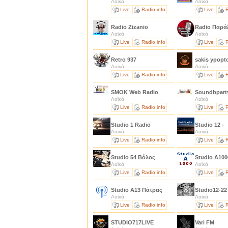
Λαϊκά
Λαϊκά
Live
Radio info
Live
R
Radio Zizanio
Radio Παρά
Λαϊκά
Λαϊκά
Live
Radio info
Live
R
Retro 937
sakis ypop
Λαϊκά
Λαϊκά
Live
Radio info
Live
R
SMOK Web Radio
Soundbpar
Λαϊκά
Λαϊκά
Live
Radio info
Live
R
Studio 1 Radio
Studio 12 -
Λαϊκά
Λαϊκά
Live
Radio info
Live
R
Studio 54 Βόλος
Studio A10
Λαϊκά
Λαϊκά
Live
Radio info
Live
R
Studio A13 Πάτρας
Studio12-2
Λαϊκά
Λαϊκά
Live
Radio info
Live
R
STUDIO717LIVE
Vari FM