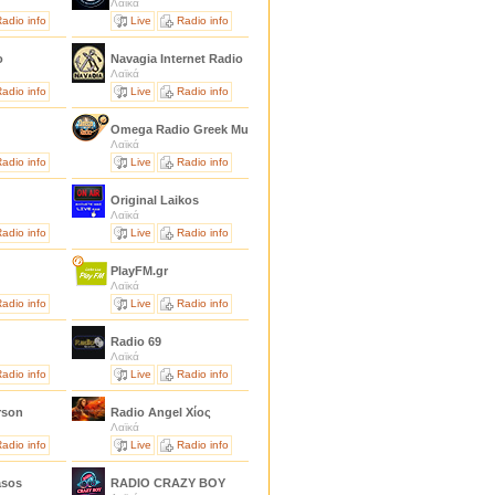
Λαϊκά
adio info
Live
Radio info
io
Navagia Internet Radio
Λαϊκά
adio info
Live
Radio info
o
Omega Radio Greek Music
Λαϊκά
adio info
Live
Radio info
Original Laikos
Λαϊκά
adio info
Live
Radio info
PlayFM.gr
Λαϊκά
adio info
Live
Radio info
Radio 69
Λαϊκά
adio info
Live
Radio info
rson
Radio Angel Χίος
Λαϊκά
adio info
Live
Radio info
asos
RADIO CRAZY BOY