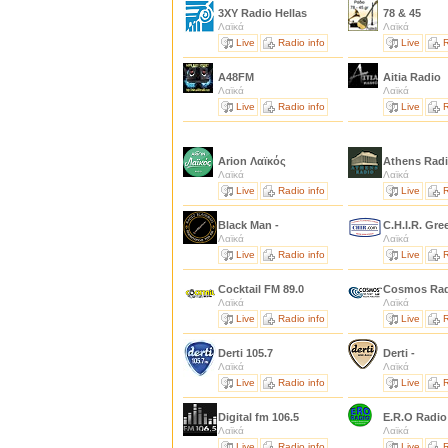
3XY Radio Hellas
78 & 45
Λαϊκά
Λαϊκά
Live
Radio info
Live
R
A48FM
Aitia Radio
Λαϊκά
Λαϊκά
Live
Radio info
Live
R
Arion Λαϊκός
Athens Rad
Λαϊκά
Λαϊκά
Live
Radio info
Live
R
Black Man -
C.H.I.R. Gre
Λαϊκά
Λαϊκά
Live
Radio info
Live
R
Cocktail FM 89.0
Cosmos Ra
Λαϊκά
Λαϊκά
Live
Radio info
Live
R
Derti 105.7
Derti -
Λαϊκά
Λαϊκά
Live
Radio info
Live
R
Digital fm 106.5
E.R.O Radio
Λαϊκά
Λαϊκά
Live
Radio info
Live
R