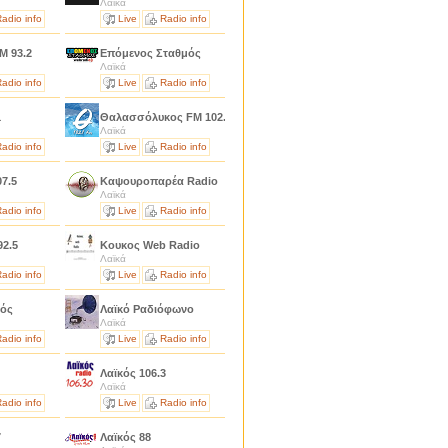
Λαϊκά
adio info
Live
Radio info
M 93.2
Επόμενος Σταθμός
Λαϊκά
adio info
Live
Radio info
1
Θαλασσόλυκος FM 102.1
Λαϊκά
adio info
Live
Radio info
07.5
Καψουροπαρέα Radio
Λαϊκά
adio info
Live
Radio info
92.5
Κουκος Web Radio
Λαϊκά
adio info
Live
Radio info
τός
Λαϊκό Ραδιόφωνο
Λαϊκά
adio info
Live
Radio info
Λαϊκός 106.3
Λαϊκά
adio info
Live
Radio info
7
Λαϊκός 88