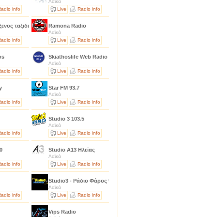
Λαϊκά
adio info
Live
Radio info
ξενος ταξιδιώτης
Ramona Radio
Λαϊκά
adio info
Live
Radio info
tos
Skiathoslife Web Radio
Λαϊκά
adio info
Live
Radio info
ty
Star FM 93.7
Λαϊκά
adio info
Live
Radio info
Studio 3 103.5
Λαϊκά
adio info
Live
Radio info
00
Studio A13 Ηλείας
Λαϊκά
adio info
Live
Radio info
2
Studio3 - Ράδιο Φάρος 92.7
Λαϊκά
adio info
Live
Radio info
Vips Radio