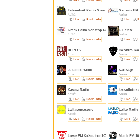
Fahrenheit Radio Greece
Genesis FM
Λαϊκά
Λαϊκά
Live
Radio info
Live
R
Greek Laika Nonstop Radio
GT crete
Λαϊκά
Λαϊκά
Live
Radio info
Live
R
HIT 93.5
Incontro Ra
Λαϊκά
Λαϊκά
Live
Radio info
Live
R
Jukebox Radio
Kaftra.gr
Λαϊκά
Λαϊκά
Live
Radio info
Live
R
Kaseta Radio
kmradiofon
Λαϊκά
Λαϊκά
Live
Radio info
Live
R
Laikasematzore
Laiko Radio 
Λαϊκά
Λαϊκά
Live
Radio info
Live
R
Lover FM Καλαμάτα 107.7
Magic FM 10