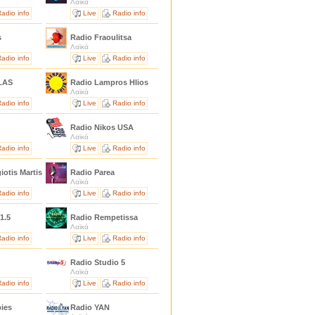
Λαϊκά
adio info
Live
Radio info
s
Radio Fraoulitsa
Λαϊκά
adio info
Live
Radio info
LAS
Radio Lampros Hlios
Λαϊκά
adio info
Live
Radio info
Radio Nikos USA
Λαϊκά
adio info
Live
Radio info
iotis Martis
Radio Parea
Λαϊκά
adio info
Live
Radio info
1.5
Radio Rempetissa
Λαϊκά
adio info
Live
Radio info
Radio Studio 5
Λαϊκά
adio info
Live
Radio info
pies
Radio YAN