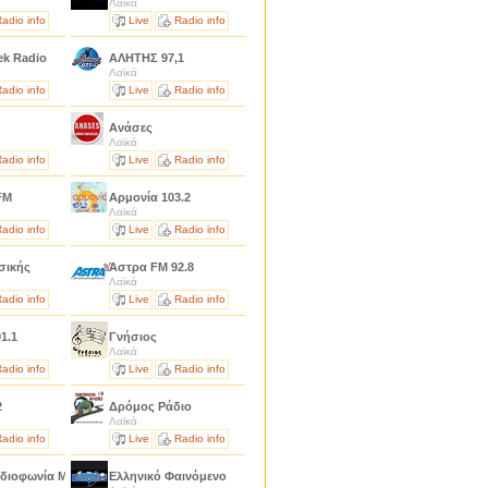
Λαϊκά
adio info
Live
Radio info
ek Radio
ΑΛΗΤΗΣ 97,1
Λαϊκά
adio info
Live
Radio info
M
Ανάσες
Λαϊκά
adio info
Live
Radio info
FM
Αρμονία 103.2
Λαϊκά
adio info
Live
Radio info
σικής
Άστρα FM 92.8
Λαϊκά
adio info
Live
Radio info
1.1
Γνήσιος
Λαϊκά
adio info
Live
Radio info
2
Δρόμος Ράδιο
Λαϊκά
adio info
Live
Radio info
αδιοφωνία Μάνα Ελλάδα
Ελληνικό Φαινόμενο