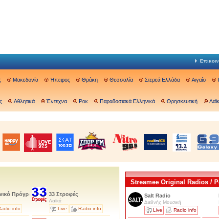
Επικοιν
ς
Μακεδονία
Ήπειρος
Θράκη
Θεσσαλία
Στερεά Ελλάδα
Αιγαίο
ς
Αθλητικά
Έντεχνα
Ροκ
Παραδοσιακά Ελληνικά
Θρησκευτική
Λαϊ
Streamee Original Radios /
χνικό Πρόγραμμα Γαργαλιάνων
33 Στροφές
Salt Radio
Λαϊκά
Διεθνής Μουσική
adio info
Live
Radio info
Live
Radio info