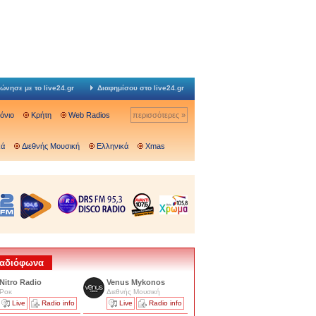
ώνησε με το live24.gr
Διαφημίσου στο live24.gr
Ιόνιο
Κρήτη
Web Radios
περισσότερες »
κά
Διεθνής Μουσική
Ελληνικά
Xmas
 Ραδιόφωνα
Nitro Radio
Venus Mykonos
Ροκ
Διεθνής Μουσική
Live
Radio info
Live
Radio info