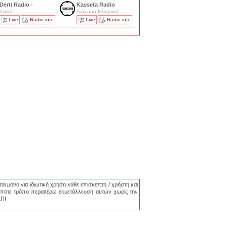
Derti Radio -
Kasseta Radio
Λαϊκά
Διάφορα Ελληνικά
Live
Radio info
Live
Radio info
αι μόνο για ιδιωτική χρήση κάθε επισκέπτη / χρήστη και
ήποτε τρόπο περαιτέρω εκμετάλλευση αυτών χωρίς την
ΕΠΙ