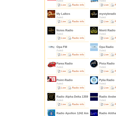
Λαϊκά
Λαϊκά
Live
Radio info
Live
R
My Laikos
mystylerad
Λαϊκά
Λαϊκά
Live
Radio info
Live
R
Notes Radio
Nterti Radi
Λαϊκά
Λαϊκά
Live
Radio info
Live
R
Opa FM
Opa Radio
Λαϊκά
Λαϊκά
Live
Radio info
Live
R
Parea Radio
Pista Radio
Λαϊκά
Λαϊκά
Live
Radio info
Live
R
Point-Radio
Pylia Radio
Λαϊκά
Λαϊκά
Live
Radio info
Live
R
Radio Alpha Delta 1359 Am Mw Khz
Radio Ande
Λαϊκά
Λαϊκά
Live
Radio info
Live
R
Radio Apollon 1242 Am Mw Khz
Radio Atith