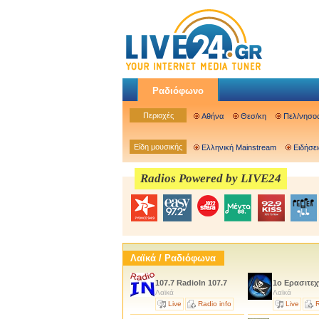
Ραδιόφωνο
Περιοχές
Αθήνα
Θεσ/κη
Πελ/νησο
Είδη μουσικής
Ελληνική Mainstream
Ειδήσει
Radios Powered by LIVE24
Λαϊκά / Ραδιόφωνα
107.7 RadioIn 107.7
1ο Ερασιτε
Λαϊκά
Λαϊκά
Live
Radio info
Live
R