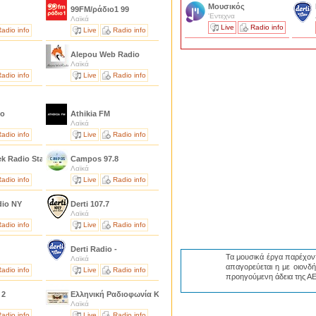
Μουσικός
99FM/ράδιο1 99
'Εντεχνα
Λαϊκά
Live
Radio info
adio info
Live
Radio info
Alepou Web Radio
Λαϊκά
adio info
Live
Radio info
io
Athikia FM
Λαϊκά
adio info
Live
Radio info
ek Radio Station
Campos 97.8
Λαϊκά
adio info
Live
Radio info
dio NY
Derti 107.7
Λαϊκά
adio info
Live
Radio info
Derti Radio -
Τα μουσικά έργα παρέχοντ
Λαϊκά
απαγορεύεται η με οιονδ
adio info
Live
Radio info
προηγούμενη άδεια της Α
 2
Eλληνική Ραδιοφωνία Καλαμάτας 101.5
Λαϊκά
adio info
Live
Radio info