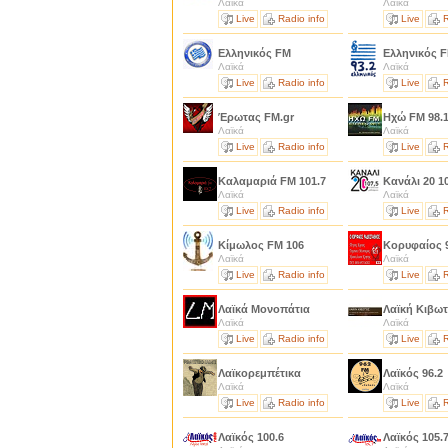
Λαϊκά
Λαϊκά
Live
Radio info
Live
R
Ελληνικός FM
Ελληνικός F
Λαϊκά
Λαϊκά
Live
Radio info
Live
R
Έρωτας FM.gr
Ηχώ FM 98.
Λαϊκά
Λαϊκά
Live
Radio info
Live
R
Καλαμαριά FM 101.7
Κανάλι 20 1
Λαϊκά
Λαϊκά
Live
Radio info
Live
R
Κίμωλος FM 106
Κορυφαίος 
Λαϊκά
Λαϊκά
Live
Radio info
Live
R
Λαϊκά Μονοπάτια
Λαϊκή Κιβω
Λαϊκά
Λαϊκά
Live
Radio info
Live
R
Λαϊκορεμπέτικα
Λαϊκός 96.2
Λαϊκά
Λαϊκά
Live
Radio info
Live
R
Λαϊκός 100.6
Λαϊκός 105.