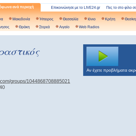
όφωνα ανά περιοχή
Επικοινώνησε με το LIVE24.gr
Πες το στο φίλο σ
να
Μακεδονία
Ήπειρος
Θεσσαλία
Ιόνιο
Κρήτη
Θεσ/κη
νησος
Θράκη
Στερεά
Αιγαίο
Web Radios
ραστικός
Αν έχετε προβλήματα ακ
k.com/groups/1044868708885021
40