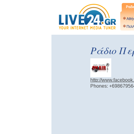
Ραδι
Αθή
Πελ/
Ράδιο Πε
http://www.faceboo
Phones: +69867956