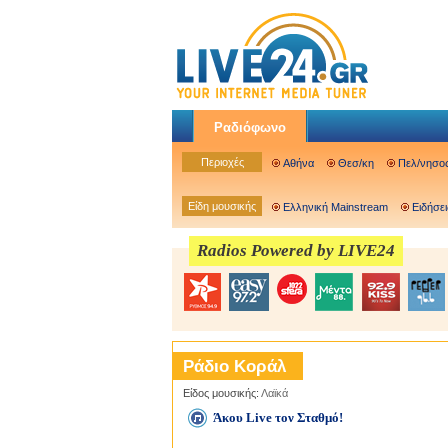
Ραδιόφωνο
Περιοχές
Αθήνα
Θεσ/κη
Πελ/νησο
Είδη μουσικής
Ελληνική Mainstream
Ειδήσει
Radios Powered by LIVE24
Ράδιο Κοράλ
Είδος μουσικής:
Λαϊκά
Άκου Live τον Σταθμό!