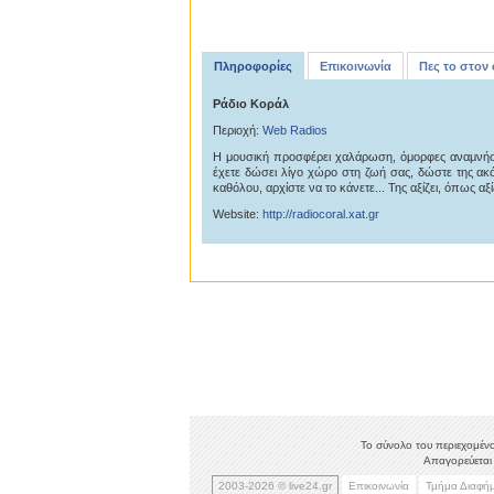
Πληροφορίες
Επικοινωνία
Πες το στον
Ράδιο Κοράλ
Περιοχή:
Web Radios
Η μουσική προσφέρει χαλάρωση, όμορφες αναμνήσε
έχετε δώσει λίγο χώρο στη ζωή σας, δώστε της ακό
καθόλου, αρχίστε να το κάνετε... Της αξίζει, όπως αξί
Website:
http://radiocoral.xat.gr
Το σύνολο του περιεχομένο
Απαγορεύεται 
2003-2026 © live24.gr
Επικοινωνία
Τμήμα Διαφή