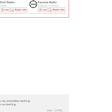
Derti Radio -
Kasseta Radio
Λαϊκά
Διάφορα Ελληνικά
Live
Radio info
Live
Radio info
της ιστοσελίδας live24.gr.
 του live24.gr
Valid
XHTML