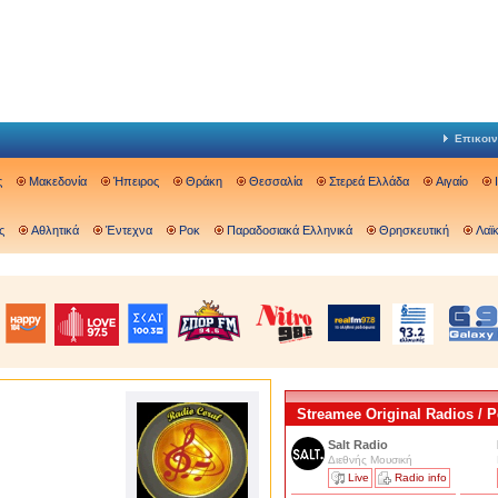
Επικοιν
ς
Μακεδονία
Ήπειρος
Θράκη
Θεσσαλία
Στερεά Ελλάδα
Αιγαίο
ς
Αθλητικά
Έντεχνα
Ροκ
Παραδοσιακά Ελληνικά
Θρησκευτική
Λαϊ
Streamee Original Radios /
Salt Radio
Διεθνής Μουσική
Live
Radio info