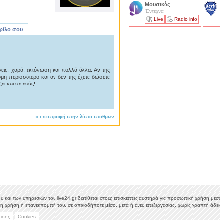
Μουσικός
'Εντεχνα
Live
Radio info
 φίλο σου
ις, χαρά, εκτόνωση και πολλά άλλα. Αν της
μη περισσότερο και αν δεν της έχετε δώσετε
ζει και σε εσάς!
«
επιστροφή στην λίστα σταθμών
υ και των υπηρεσιών του live24.gr διατίθεται στους επισκέπτες αυστηρά για προσωπική χρήση μέσω 
η χρήση ή επανεκπομπή του, σε οποιοδήποτε μέσο, μετά ή άνευ επεξεργασίας, χωρίς γραπτή άδεια
μισης
Cookies