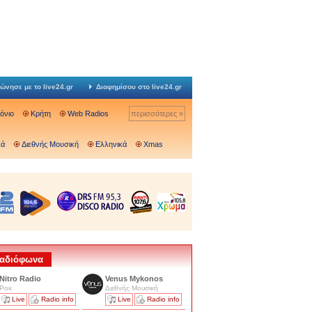
ώνησε με το live24.gr
Διαφημίσου στο live24.gr
Ιόνιο
Κρήτη
Web Radios
περισσότερες »
κά
Διεθνής Μουσική
Ελληνικά
Xmas
 Ραδιόφωνα
Nitro Radio
Venus Mykonos
Ροκ
Διεθνής Μουσική
Live
Radio info
Live
Radio info