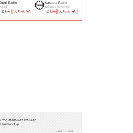
Derti Radio -
Kasseta Radio
Λαϊκά
Διάφορα Ελληνικά
Live
Radio info
Live
Radio info
της ιστοσελίδας live24.gr.
 του live24.gr
Valid
XHTML