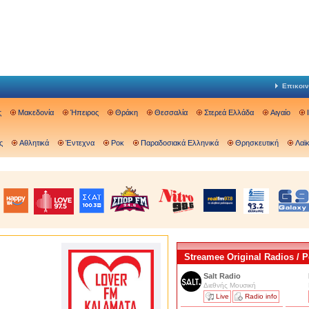
Επικοιν
ς
Μακεδονία
Ήπειρος
Θράκη
Θεσσαλία
Στερεά Ελλάδα
Αιγαίο
ς
Αθλητικά
Έντεχνα
Ροκ
Παραδοσιακά Ελληνικά
Θρησκευτική
Λαϊ
Streamee Original Radios /
Salt Radio
Διεθνής Μουσική
Live
Radio info