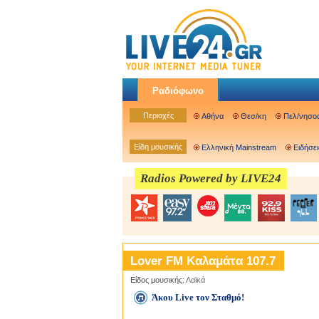
Ραδιόφωνο
Περιοχές
Αθήνα
Θεσ/κη
Πελ/νησο
Είδη μουσικής
Ελληνική Mainstream
Ειδήσει
Radios Powered by LIVE24
Lover FM Καλαμάτα 107.7
Είδος μουσικής:
Λαϊκά
Άκου Live τον Σταθμό!