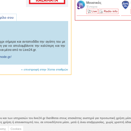
Μουσικός
'Εντεχνα
Live
Radio info
 φίλο σου
ρι σήμερα και ανταποδίδει την αγάπη του με
η για να απολαμβάνετε την καλύτερη και την
αι μέσα από το Live24.gr.
node.gr/
«
επιστροφή στην λίστα σταθμών
υ και των υπηρεσιών του live24.gr διατίθεται στους επισκέπτες αυστηρά για προσωπική χρήση μέσω 
η χρήση ή επανεκπομπή του, σε οποιοδήποτε μέσο, μετά ή άνευ επεξεργασίας, χωρίς γραπτή άδεια
μισης
Cookies