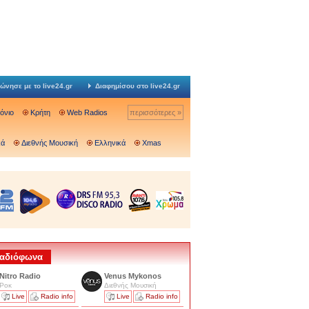
ώνησε με το live24.gr
Διαφημίσου στο live24.gr
Ιόνιο
Κρήτη
Web Radios
περισσότερες »
κά
Διεθνής Μουσική
Ελληνικά
Xmas
 Ραδιόφωνα
Nitro Radio
Venus Mykonos
Ροκ
Διεθνής Μουσική
Live
Radio info
Live
Radio info