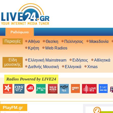
Ραδιόφωνο
Περιοχές
Αθήνα
Θεσ/κη
Πελ/νησος
Μακεδονία
Κρήτη
Web Radios
Είδη
Ελληνική Mainstream
Ειδήσεις
Αθλητικά
μουσικής
Διεθνής Μουσική
Ελληνικά
Xmas
Radios Powered by LIVE24
PlayFM.gr