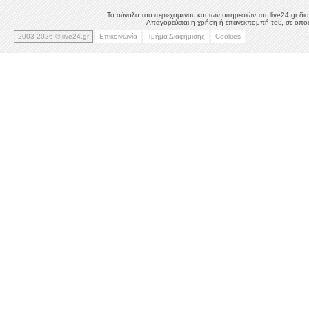
Το σύνολο του περιεχομένου και των υπηρεσιών του live24.gr δια
Απαγορεύεται η χρήση ή επανεκπομπή του, σε οποιο
2003-2026 © live24.gr
Επικοινωνία
Τμήμα Διαφήμισης
Cookies