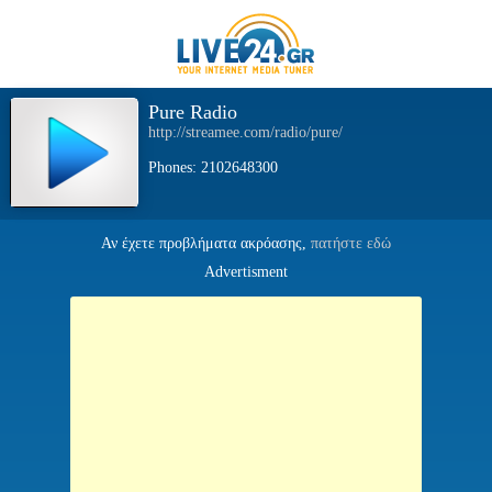
Pure Radio
http://streamee.com/radio/pure/
Phones: 2102648300
Αν έχετε προβλήματα ακρόασης,
πατήστε εδώ
Advertisment