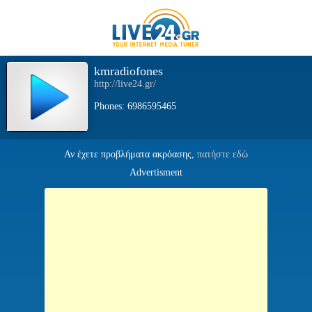
kmradiofones
http://live24.gr/
Phones: 6986595465
Αν έχετε προβλήματα ακρόασης,
πατήστε εδώ
Advertisment