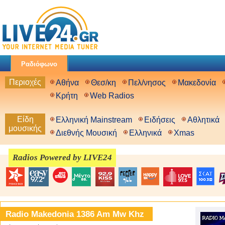
Ραδιόφωνο
Περιοχές
Αθήνα
Θεσ/κη
Πελ/νησος
Μακεδονία
Κρήτη
Web Radios
Είδη
Ελληνική Mainstream
Ειδήσεις
Αθλητικά
μουσικής
Διεθνής Μουσική
Ελληνικά
Xmas
Radios Powered by LIVE24
Radio Makedonia 1386 Am Mw Khz