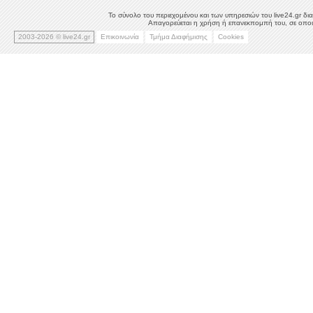
Το σύνολο του περιεχομένου και των υπηρεσιών του live24.gr δια
Απαγορεύεται η χρήση ή επανεκπομπή του, σε οποιο
2003-2026 © live24.gr
Επικοινωνία
Τμήμα Διαφήμισης
Cookies