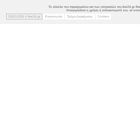
Το σύνολο του περιεχομένου και των υπηρεσιών του live24.gr δια
Απαγορεύεται η χρήση ή επανεκπομπή του, σε οποιο
2003-2026 © live24.gr
Επικοινωνία
Τμήμα Διαφήμισης
Cookies