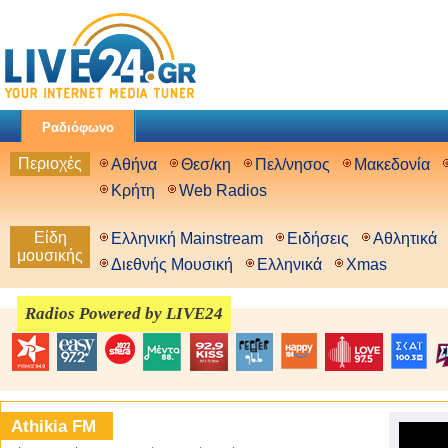
Ραδιόφωνο
Περιοχές
Αθήνα
Θεσ/κη
Πελ/νησος
Μακεδονία
Κρήτη
Web Radios
Είδη
Ελληνική Mainstream
Ειδήσεις
Αθλητικά
μουσικής
Διεθνής Μουσική
Ελληνικά
Xmas
Radios Powered by LIVE24
Athikia FM