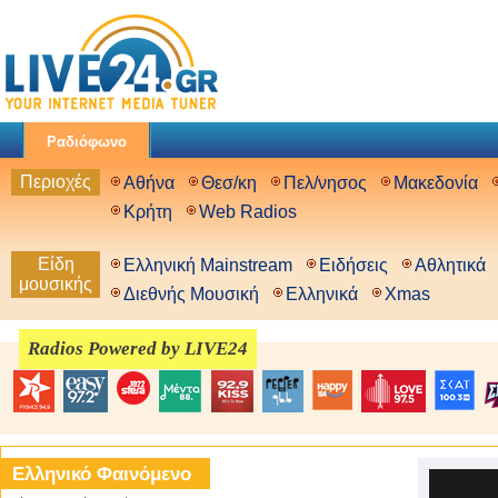
Ραδιόφωνο
Περιοχές
Αθήνα
Θεσ/κη
Πελ/νησος
Μακεδονία
Κρήτη
Web Radios
Είδη
Ελληνική Mainstream
Ειδήσεις
Αθλητικά
μουσικής
Διεθνής Μουσική
Ελληνικά
Xmas
Radios Powered by LIVE24
Ελληνικό Φαινόμενο