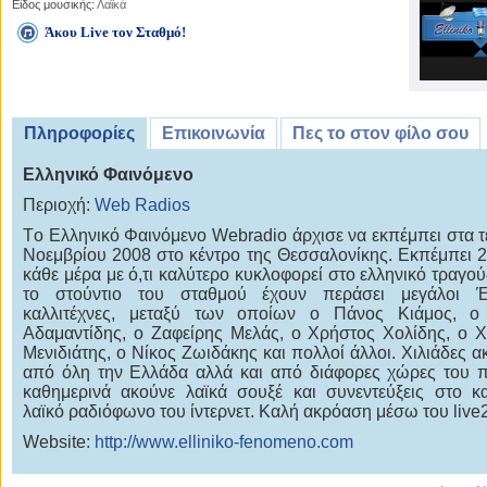
Είδος μουσικής:
Λαϊκά
Άκου Live τον Σταθμό!
Πληροφορίες
Επικοινωνία
Πες το στον φίλο σου
Ελληνικό Φαινόμενο
Περιοχή:
Web Radios
Tο Ελληνικό Φαινόμενο Webradio άρχισε να εκπέμπει στα τ
Νοεμβρίου 2008 στο κέντρο της Θεσσαλονίκης. Εκπέμπει 
κάθε μέρα με ό,τι καλύτερο κυκλοφορεί στο ελληνικό τραγού
το στούντιο του σταθμού έχουν περάσει μεγάλοι Έ
καλλιτέχνες, μεταξύ των οποίων ο Πάνος Κιάμος, ο
Αδαμαντίδης, ο Ζαφείρης Μελάς, ο Χρήστος Χολίδης, ο 
Μενιδιάτης, ο Νίκος Ζωιδάκης και πολλοί άλλοι. Χιλιάδες α
από όλη την Ελλάδα αλλά και από διάφορες χώρες του 
καθημερινά ακούνε λαϊκά σουξέ και συνεντεύξεις στο κ
λαϊκό ραδιόφωνο του ίντερνετ. Καλή ακρόαση μέσω του live
Website:
http://www.elliniko-fenomeno.com