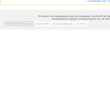
«
επιστροφή στην λ
Το σύνολο του περιεχομένου και των υπηρεσιών του live24.gr δια
Απαγορεύεται η χρήση ή επανεκπομπή του, σε οποιο
2003-2026 © live24.gr
Επικοινωνία
Τμήμα Διαφήμισης
Cookies