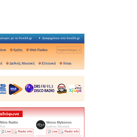
ώνησε με το live24.gr
Διαφημίσου στο live24.gr
Ιόνιο
Κρήτη
Web Radios
περισσότερες »
κά
Διεθνής Μουσική
Ελληνικά
Xmas
 Ραδιόφωνα
Nitro Radio
Venus Mykonos
Ροκ
Διεθνής Μουσική
Live
Radio info
Live
Radio info