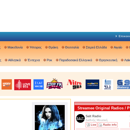
Επικοιν
ς
Μακεδονία
Ήπειρος
Θράκη
Θεσσαλία
Στερεά Ελλάδα
Αιγαίο
ς
Αθλητικά
Έντεχνα
Ροκ
Παραδοσιακά Ελληνικά
Θρησκευτική
Λαϊ
Streamee Original Radios /
Salt Radio
Διεθνής Μουσική
Live
Radio info