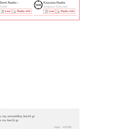
Derti Radio -
Kasseta Radio
Λαϊκά
Διάφορα Ελληνικά
Live
Radio info
Live
Radio info
της ιστοσελίδας live24.gr.
 του live24.gr
Valid
XHTML