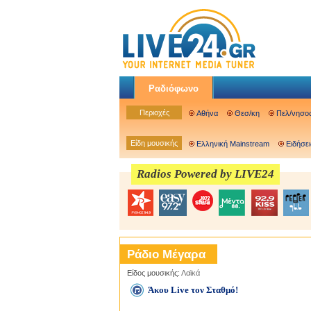
Ραδιόφωνο
Περιοχές
Αθήνα
Θεσ/κη
Πελ/νησο
Είδη μουσικής
Ελληνική Mainstream
Ειδήσει
Radios Powered by LIVE24
Ράδιο Μέγαρα
Είδος μουσικής:
Λαϊκά
Άκου Live τον Σταθμό!