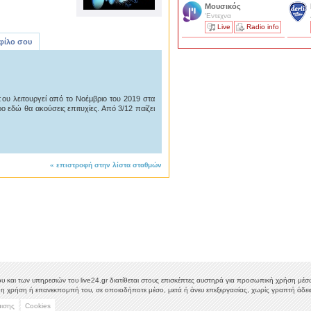
Μουσικός
'Εντεχνα
Live
Radio info
 φίλο σου
που λειτουργεί από το Νοέμβριο του 2019 στα
ο εδώ θα ακούσεις επιτυχίες. Από 3/12 παίζει
«
επιστροφή στην λίστα σταθμών
υ και των υπηρεσιών του live24.gr διατίθεται στους επισκέπτες αυστηρά για προσωπική χρήση μέσω 
η χρήση ή επανεκπομπή του, σε οποιοδήποτε μέσο, μετά ή άνευ επεξεργασίας, χωρίς γραπτή άδεια
μισης
Cookies