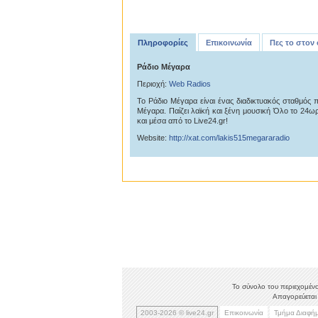
Πληροφορίες
Επικοινωνία
Πες το στον
Ράδιο Μέγαρα
Περιοχή:
Web Radios
Το Ράδιο Μέγαρα είναι ένας διαδικτυακός σταθμός 
Μέγαρα. Παίζει λαϊκή και ξένη μουσική Όλο το 24ωρ
και μέσα από το Live24.gr!
Website:
http://xat.com/lakis515megararadio
Το σύνολο του περιεχομένο
Απαγορεύεται 
2003-2026 © live24.gr
Επικοινωνία
Τμήμα Διαφή