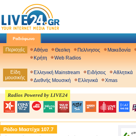
Ραδιόφωνο
Περιοχές
Αθήνα
Θεσ/κη
Πελ/νησος
Μακεδονία
Κρήτη
Web Radios
Είδη
Ελληνική Mainstream
Ειδήσεις
Αθλητικά
μουσικής
Διεθνής Μουσική
Ελληνικά
Xmas
Radios Powered by LIVE24
Ράδιο Μαστίχα 107.7