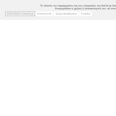
Το σύνολο του περιεχομένου και των υπηρεσιών του live24.gr δια
Απαγορεύεται η χρήση ή επανεκπομπή του, σε οποιο
2003-2026 © live24.gr
Επικοινωνία
Τμήμα Διαφήμισης
Cookies