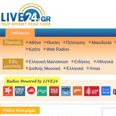
Ραδιόφωνο
Περιοχές
Αθήνα
Θεσ/κη
Πελ/νησος
Μακεδονία
Κρήτη
Web Radios
Είδη
Ελληνική Mainstream
Ειδήσεις
Αθλητικά
μουσικής
Διεθνής Μουσική
Ελληνικά
Xmas
Radios Powered by LIVE24
Ράδιο Κόσμημα