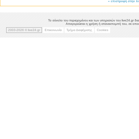
«
επιστροφή στην λ
Το σύνολο του περιεχομένου και των υπηρεσιών του live24.gr δια
Απαγορεύεται η χρήση ή επανεκπομπή του, σε οποιο
2003-2026 © live24.gr
Επικοινωνία
Τμήμα Διαφήμισης
Cookies