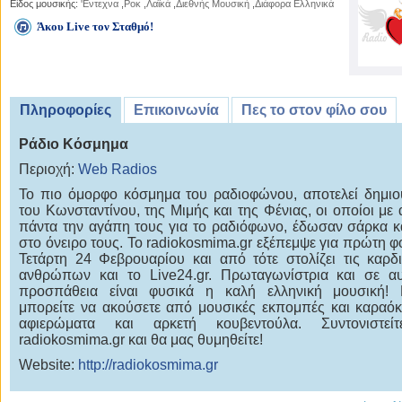
Είδος μουσικής:
'Εντεχνα
,
Ροκ
,
Λαϊκά
,
Διεθνής Μουσική
,
Διάφορα Ελληνικά
Άκου Live τον Σταθμό!
Πληροφορίες
Επικοινωνία
Πες το στον φίλο σου
Ράδιο Κόσμημα
Περιοχή:
Web Radios
Το πιο όμορφο κόσμημα του ραδιοφώνου, αποτελεί δημι
του Κωνσταντίνου, της Μιμής και της Φένιας, οι οποίοι με
πάντα την αγάπη τους για το ραδιόφωνο, έδωσαν σάρκα κ
στο όνειρο τους. Το radiokosmima.gr εξέπεμψε για πρώτη φ
Τετάρτη 24 Φεβρουαρίου και από τότε στολίζει τις καρδ
ανθρώπων και το Live24.gr. Πρωταγωνίστρια και σε α
προσπάθεια είναι φυσικά η καλή ελληνική μουσική! 
μπορείτε να ακούσετε από μουσικές εκπομπές και καραόκ
αφιερώματα και αρκετή κουβεντούλα. Συντονιστεί
radiokosmima.gr και θα μας θυμηθείτε!
Website:
http://radiokosmima.gr