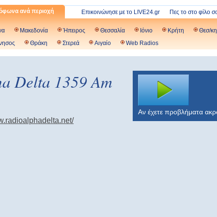
όφωνα ανά περιοχή
Επικοινώνησε με το LIVE24.gr
Πες το στο φίλο σ
να
Μακεδονία
Ήπειρος
Θεσσαλία
Ιόνιο
Κρήτη
Θεσ/κη
νησος
Θράκη
Στερεά
Αιγαίο
Web Radios
ha Delta 1359 Am
Αν έχετε προβλήματα ακ
w.radioalphadelta.net/