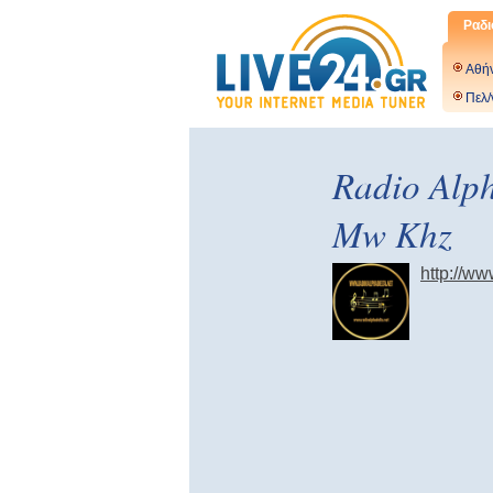
Ραδι
Αθή
Πελ/
Radio Alp
Mw Khz
http://ww