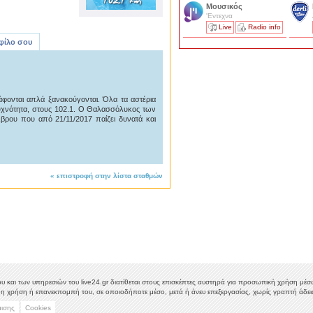
Μουσικός
'Εντεχνα
Live
Radio info
 φίλο σου
φονται απλά ξανακούγονται. Όλα τα αστέρια
συχνότητα, στους 102.1. Ο Θαλασσόλυκος των
Έβρου που από 21/11/2017 παίζει δυνατά και
«
επιστροφή στην λίστα σταθμών
υ και των υπηρεσιών του live24.gr διατίθεται στους επισκέπτες αυστηρά για προσωπική χρήση μέσω 
η χρήση ή επανεκπομπή του, σε οποιοδήποτε μέσο, μετά ή άνευ επεξεργασίας, χωρίς γραπτή άδεια
μισης
Cookies