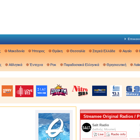
Επικοιν
ς
Μακεδονία
Ήπειρος
Θράκη
Θεσσαλία
Στερεά Ελλάδα
Αιγαίο
ς
Αθλητικά
Έντεχνα
Ροκ
Παραδοσιακά Ελληνικά
Θρησκευτική
Λαϊ
Streamee Original Radios /
Salt Radio
Διεθνής Μουσική
Live
Radio info