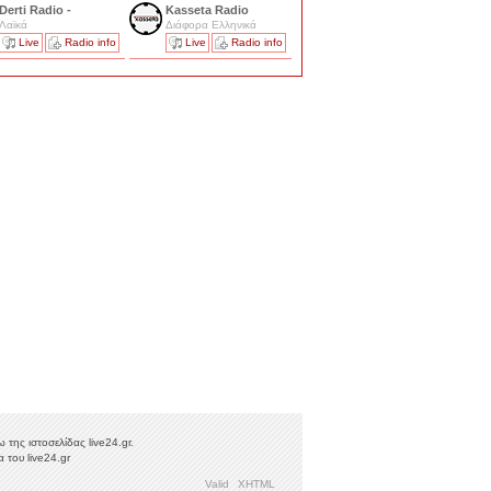
Derti Radio -
Kasseta Radio
Λαϊκά
Διάφορα Ελληνικά
Live
Radio info
Live
Radio info
της ιστοσελίδας live24.gr.
 του live24.gr
Valid
XHTML