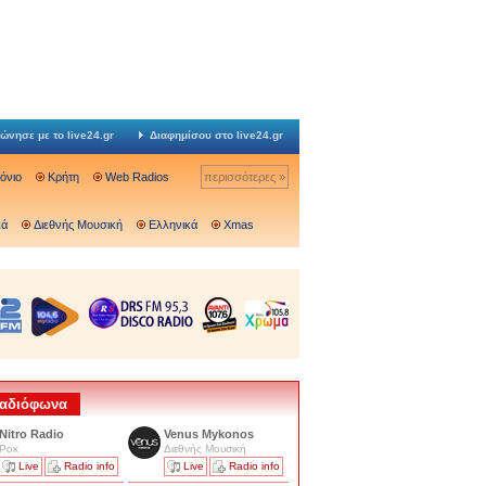
ώνησε με το live24.gr
Διαφημίσου στο live24.gr
Ιόνιο
Κρήτη
Web Radios
περισσότερες »
κά
Διεθνής Μουσική
Ελληνικά
Xmas
 Ραδιόφωνα
Nitro Radio
Venus Mykonos
Ροκ
Διεθνής Μουσική
Live
Radio info
Live
Radio info