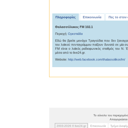
Πληροφορίες
Επικοινωνία
Πες το στον
Θαλασσόλυκος FM 102.1
Περιοχή:
Ορεστιάδα
Εδώ θα βρείτε μονάχα Tραγούδια που δεν ξαναγρά
του λαϊκού πενταγράμμου παίζουν δυνατά σε μία 
FM είναι ο λαϊκός ραδιοφωνικός σταθμός του Ν. 
μέσα από το live24.gr.
Website:
http://web.facebook.com/thalassolikosfm/
Το σύνολο του περιεχομένο
Απαγορεύεται 
2003-2026 © live24.gr
Επικοινωνία
Τμήμα Διαφή