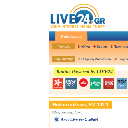
Ραδιόφωνο
Περιοχές
Αθήνα
Θεσ/κη
Πελ/νησο
Είδη μουσικής
Ελληνική Mainstream
Ειδήσει
Radios Powered by LIVE24
Θαλασσόλυκος FM 102.1
Είδος μουσικής:
Λαϊκά
Άκου Live τον Σταθμό!