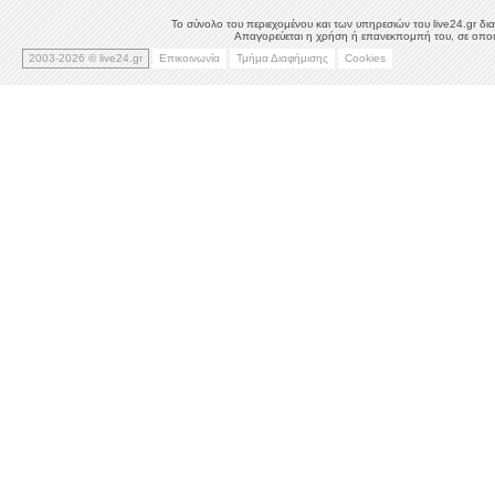
Το σύνολο του περιεχομένου και των υπηρεσιών του live24.gr δια
Απαγορεύεται η χρήση ή επανεκπομπή του, σε οποιο
2003-2026 © live24.gr
Επικοινωνία
Τμήμα Διαφήμισης
Cookies