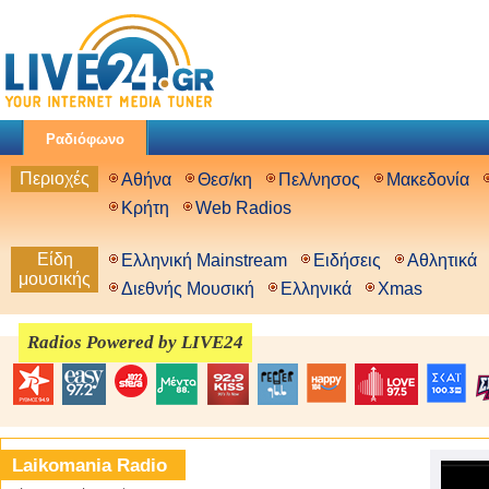
Ραδιόφωνο
Περιοχές
Αθήνα
Θεσ/κη
Πελ/νησος
Μακεδονία
Κρήτη
Web Radios
Είδη
Ελληνική Mainstream
Ειδήσεις
Αθλητικά
μουσικής
Διεθνής Μουσική
Ελληνικά
Xmas
Radios Powered by LIVE24
Laikomania Radio