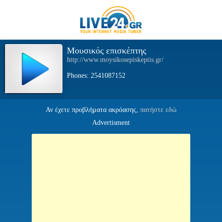
Μουσικός επισκέπτης
http://www.moysikosepiskeptis.gr/
Phones: 2541087152
Αν έχετε προβλήματα ακρόασης,
πατήστε εδώ
Advertisment