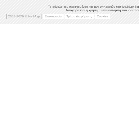
Το σύνολο του περιεχομένου και των υπηρεσιών του live24.gr δια
Απαγορεύεται η χρήση ή επανεκπομπή του, σε οποιο
2003-2026 © live24.gr
Επικοινωνία
Τμήμα Διαφήμισης
Cookies