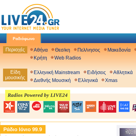
Ραδιόφωνο
Περιοχές
Αθήνα
Θεσ/κη
Πελ/νησος
Μακεδονία
Κρήτη
Web Radios
Είδη
Ελληνική Mainstream
Ειδήσεις
Αθλητικά
μουσικής
Διεθνής Μουσική
Ελληνικά
Xmas
Radios Powered by LIVE24
Ράδιο Ιόνιο 99.9