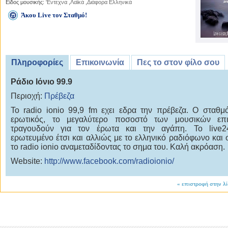
Είδος μουσικής:
'Εντεχνα
,
Λαϊκά
,
Διάφορα Ελληνικά
Άκου Live τον Σταθμό!
Πληροφορίες
Επικοινωνία
Πες το στον φίλο σου
Ράδιο Ιόνιο 99.9
Περιοχή:
Πρέβεζα
To radio ionio 99,9 fm εχει εδρα την πρέβεζα. Ο σταθμό
ερωτικός, το μεγαλύτερο ποσοστό των μουσικών επι
τραγουδούν για τον έρωτα και την αγάπη. Το live24
ερωτευμένο έτσι και αλλιώς με το ελληνικό ραδιόφωνο και σ
το radio ionio αναμεταδίδοντας το σημα του. Καλή ακρόαση.
Website:
http://www.facebook.com/radioionio/
«
επιστροφή στην λ