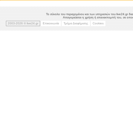
Το σύνολο του περιεχομένου και των υπηρεσιών του live24.gr δια
Απαγορεύεται η χρήση ή επανεκπομπή του, σε οποιο
2003-2026 © live24.gr
Επικοινωνία
Τμήμα Διαφήμισης
Cookies