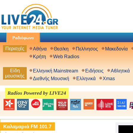
Ραδιόφωνο
Περιοχές
Αθήνα
Θεσ/κη
Πελ/νησος
Μακεδονία
Κρήτη
Web Radios
Είδη
Ελληνική Mainstream
Ειδήσεις
Αθλητικά
μουσικής
Διεθνής Μουσική
Ελληνικά
Xmas
Radios Powered by LIVE24
Καλαμαριά FM 101.7