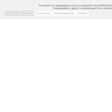
Το σύνολο του περιεχομένου και των υπηρεσιών του live24.gr δια
Απαγορεύεται η χρήση ή επανεκπομπή του, σε οποιο
2003-2026 © live24.gr
Επικοινωνία
Τμήμα Διαφήμισης
Cookies