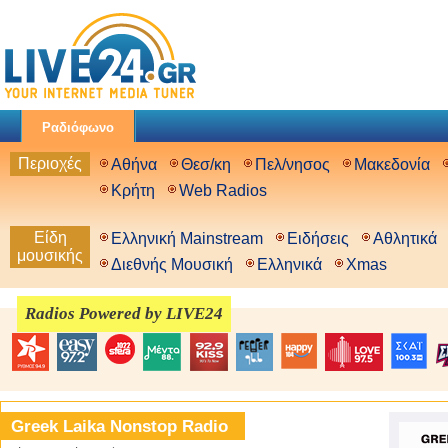
Ραδιόφωνο
Περιοχές
Αθήνα
Θεσ/κη
Πελ/νησος
Μακεδονία
Κρήτη
Web Radios
Είδη
Ελληνική Mainstream
Ειδήσεις
Αθλητικά
μουσικής
Διεθνής Μουσική
Ελληνικά
Xmas
Radios Powered by LIVE24
Greek Laika Nonstop Radio