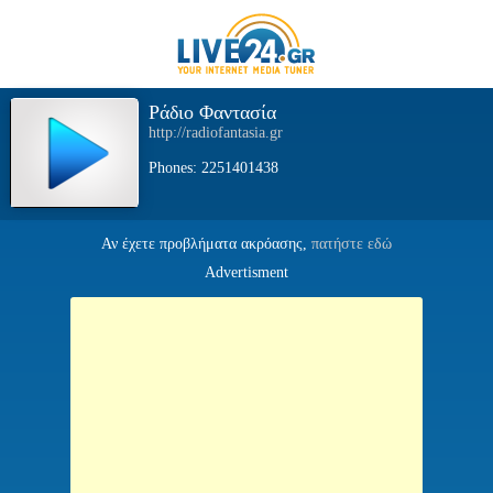
Ράδιο Φαντασία
http://radiofantasia.gr
Phones: 2251401438
Αν έχετε προβλήματα ακρόασης,
πατήστε εδώ
Advertisment