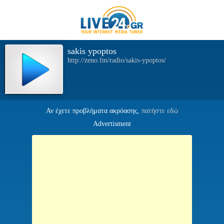
sakis ypoptos
http://zeno.fm/radio/sakis-ypoptos/
Αν έχετε προβλήματα ακρόασης,
πατήστε εδώ
Advertisment