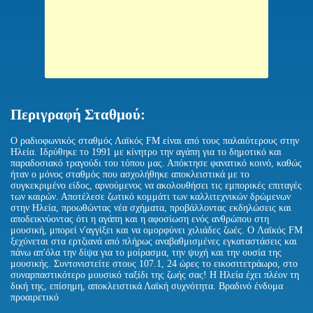
Περιγραφή Σταθμού:
O ραδιοφωνικός σταθμός Λαϊκός FM είναι από τους παλαιότερους στην
Ηλεία. Ιδρύθηκε το 1991 με κίνητρο την αγάπη για το δημοτικό και
παραδοσιακό τραγούδι του τόπου μας. Απόκτησε φανατικό κοινό, καθώς
ήταν ο μόνος σταθμός που ασχολήθηκε αποκλειστικά με το
συγκεκριμένο είδος, αρνούμενος να ακολουθήσει τις εμπορικές επιταγές
των καιρών. Αποτέλεσε ζωτικό κομμάτι των καλλιτεχνικών δρώμενων
στην Ηλεία, προωθώντας νέα σχήματα, προβάλλοντας εκδηλώσεις και
αποδεικνύοντας ότι η αγάπη και η αφοσίωση ενός ανθρώπου στη
μουσική, μπορεί ν'αγγίξει και να ομορφύνει χιλιάδες ζωές. O Λαϊκός FM
ξεχύνεται στα ερτζιανά από πλήρως αναβαθμισμένες εγκαταστάσεις και
πάνω απ'όλα την δίψα για το μοίρασμα, την ψυχή και την ουσία της
μουσικής. Συντονιστείτε στους 107.1, 24 ώρες το εικοσιτετράωρο, στο
συναρπαστικότερο μουσικό ταξίδι της ζωής σας! Η Ηλεία έχει πλέον τη
δική της, επίσημη, αποκλειστικά Λαϊκή συχνότητα. Βραδινό ένδυμα
προαιρετικό