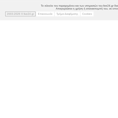
Το σύνολο του περιεχομένου και των υπηρεσιών του live24.gr δια
Απαγορεύεται η χρήση ή επανεκπομπή του, σε οποιο
2003-2026 © live24.gr
Επικοινωνία
Τμήμα Διαφήμισης
Cookies