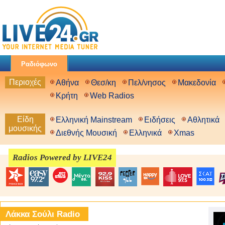
Ραδιόφωνο
Περιοχές
Αθήνα
Θεσ/κη
Πελ/νησος
Μακεδονία
Κρήτη
Web Radios
Είδη
Ελληνική Mainstream
Ειδήσεις
Αθλητικά
μουσικής
Διεθνής Μουσική
Ελληνικά
Xmas
Radios Powered by LIVE24
Λάκκα Σούλι Radio