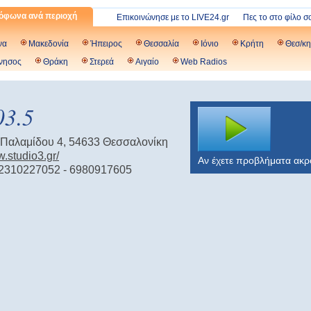
όφωνα ανά περιοχή
Επικοινώνησε με το LIVE24.gr
Πες το στο φίλο σ
να
Μακεδονία
Ήπειρος
Θεσσαλία
Ιόνιο
Κρήτη
Θεσ/κη
νησος
Θράκη
Στερεά
Αιγαίο
Web Radios
03.5
 Παλαμίδου 4, 54633 Θεσσαλονίκη
w.studio3.gr/
Αν έχετε προβλήματα ακ
 2310227052 - 6980917605