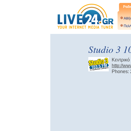
Ραδι
Αθή
Πελ/
Studio 3 1
Κεντρικό
http://ww
Phones: