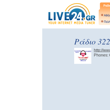
Ραδι
Αθή
Πελ/
Ράδιο 32
http://w
Phones: