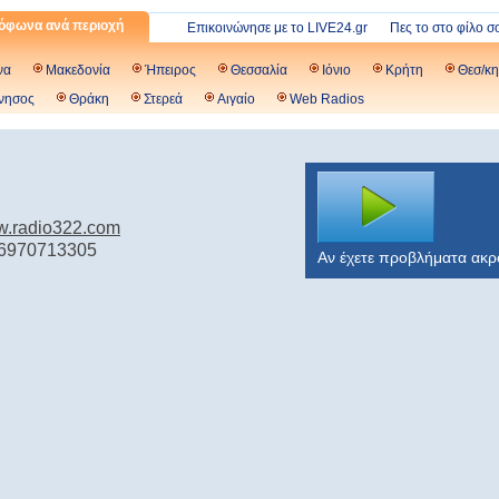
όφωνα ανά περιοχή
Επικοινώνησε με το LIVE24.gr
Πες το στο φίλο σ
να
Μακεδονία
Ήπειρος
Θεσσαλία
Ιόνιο
Κρήτη
Θεσ/κη
νησος
Θράκη
Στερεά
Αιγαίο
Web Radios
2
ww.radio322.com
 6970713305
Αν έχετε προβλήματα ακ