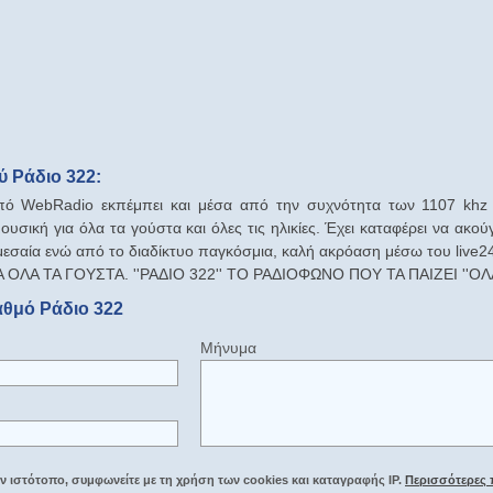
 Ράδιο 322:
από WebRadio εκπέμπει και μέσα από την συχνότητα των 1107 khz
μουσική για όλα τα γούστα και όλες τις ηλικίες. Έχει καταφέρει να ακο
εσαία ενώ από το διαδίκτυο παγκόσμια, καλή ακρόαση μέσω του live24
ΟΛΑ ΤΑ ΓΟΥΣΤΑ. ''ΡΑΔΙΟ 322'' ΤΟ ΡΑΔΙΟΦΩΝΟ ΠΟΥ ΤΑ ΠΑΙΖΕΙ ''ΟΛΑ''
αθμό Ράδιο 322
Μήνυμα
 ιστότοπο, συμφωνείτε με τη χρήση των cookies και καταγραφής IP.
Περισσότερες 