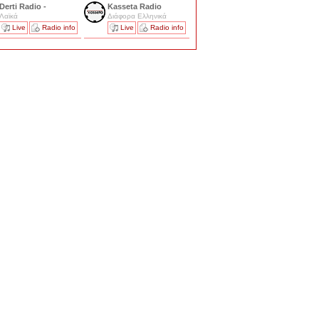
Derti Radio -
Kasseta Radio
Λαϊκά
Διάφορα Ελληνικά
Live
Radio info
Live
Radio info