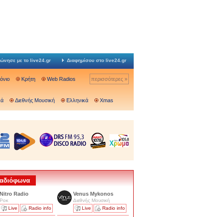
ώνησε με το live24.gr
Διαφημίσου στο live24.gr
Ιόνιο
Κρήτη
Web Radios
περισσότερες »
κά
Διεθνής Μουσική
Ελληνικά
Xmas
 Ραδιόφωνα
Nitro Radio
Venus Mykonos
Ροκ
Διεθνής Μουσική
Live
Radio info
Live
Radio info