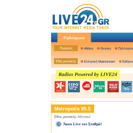
Ραδιόφωνο
Περιοχές
Αθήνα
Θεσ/κη
Πελ/νησο
Είδη μουσικής
Ελληνική Mainstream
Ειδήσει
Radios Powered by LIVE24
Metropolis 95.5
Είδος μουσικής:
Αθλητικά
Άκου Live τον Σταθμό!