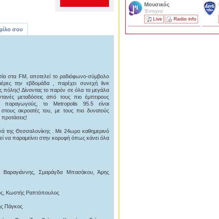
Μουσικός
'Εντεχνα
Live
Radio info
 φίλο σου
υσία στα FM, αποτελεί το ραδιόφωνο-σύμβολο
ρες την εβδομάδα , παρέχει συνεχή live
της πόλης! Δίνοντας το παρόν σε όλα τα μεγάλα
ντανές μεταδόσεις από τους πιο έμπειρους
ς παραγωγούς, το Metropolis 95.5 είναι
στους ακροατές του, με τους πιο δυνατούς
 προτάσεις!
ανά της Θεσσαλονίκης . Με 24ωρο καθημερινό
εί να παραμείνει στην κορυφή όπως κάνει όλα
ας Βαραγιάννης, Σμαράγδα Μπασάκου, Άρης
νός, Κωστής Ραπτόπουλος
ης Πάγκος