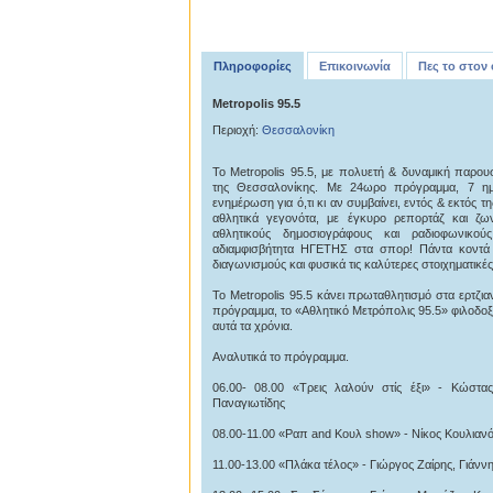
Πληροφορίες
Επικοινωνία
Πες το στον
Metropolis 95.5
Περιοχή:
Θεσσαλονίκη
To Metropolis 95.5, με πολυετή & δυναμική παρο
της Θεσσαλονίκης. Με 24ωρο πρόγραμμα, 7 ημέ
ενημέρωση για ό,τι κι αν συμβαίνει, εντός & εκτός 
αθλητικά γεγονότα, με έγκυρο ρεπορτάζ και ζω
αθλητικούς δημοσιογράφους και ραδιοφωνικού
αδιαμφισβήτητα ΗΓΕΤΗΣ στα σπορ! Πάντα κοντά 
διαγωνισμούς και φυσικά τις καλύτερες στοιχηματικές
To Metropolis 95.5 κάνει πρωταθλητισμό στα ερτζι
πρόγραμμα, το «Αθλητικό Μετρόπολις 95.5» φιλοδοξ
αυτά τα χρόνια.
Αναλυτικά το πρόγραμμα.
06.00- 08.00 «Τρεις λαλούν στίς έξι» - Κώστ
Παναγιωτίδης
08.00-11.00 «Ραπ and Κουλ show» - Νίκος Κουλια
11.00-13.00 «Πλάκα τέλος» - Γιώργος Ζαίρης, Γιάνν