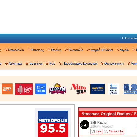
Επικοιν
ς
Μακεδονία
Ήπειρος
Θράκη
Θεσσαλία
Στερεά Ελλάδα
Αιγαίο
ς
Αθλητικά
Έντεχνα
Ροκ
Παραδοσιακά Ελληνικά
Θρησκευτική
Λαϊ
Streamee Original Radios /
Salt Radio
Διεθνής Μουσική
Live
Radio info