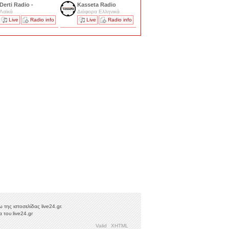
Derti Radio -
Kasseta Radio
Λαϊκά
Διάφορα Ελληνικά
Live
Radio info
Live
Radio info
της ιστοσελίδας live24.gr.
 του live24.gr
Valid
XHTML