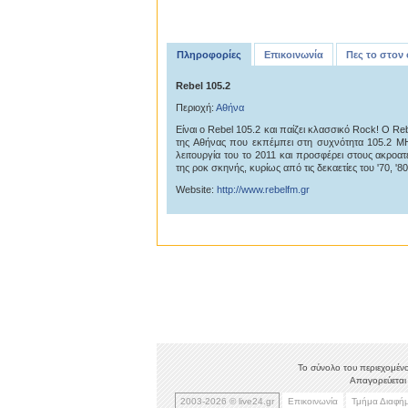
Πληροφορίες
Επικοινωνία
Πες το στον
Rebel 105.2
Περιοχή:
Αθήνα
Είναι ο Rebel 105.2 και παίζει κλασσικό Rock! Ο Re
της Αθήνας που εκπέμπει στη συχνότητα 105.2 MHz
λειτουργία του το 2011 και προσφέρει στους ακροατ
της ροκ σκηνής, κυρίως από τις δεκαετίες του '70, '80 
Website:
http://www.rebelfm.gr
Το σύνολο του περιεχομένο
Απαγορεύεται 
2003-2026 © live24.gr
Επικοινωνία
Τμήμα Διαφή