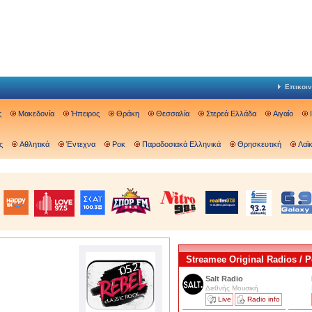
Επικοιν
ς
Μακεδονία
Ήπειρος
Θράκη
Θεσσαλία
Στερεά Ελλάδα
Αιγαίο
ς
Αθλητικά
Έντεχνα
Ροκ
Παραδοσιακά Ελληνικά
Θρησκευτική
Λαϊ
Streamee Original Radios /
Salt Radio
Διεθνής Μουσική
Live
Radio info