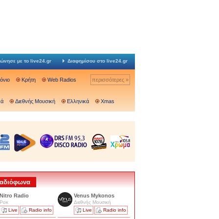
ώνησε με το live24.gr
Διαφημίσου στο live24.gr
Ιόνιο
Κρήτη
Web Radios
περισσότερες »
κά
Διεθνής Μουσική
Ελληνικά
Xmas
 Ραδιόφωνα
Nitro Radio
Venus Mykonos
Ροκ
Διεθνής Μουσική
Live
Radio info
Live
Radio info