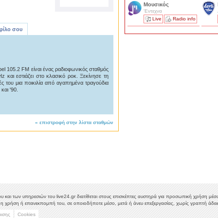
Μουσικός
'Εντεχνα
Live
Radio info
 φίλο σου
bel 105.2 FM είναι ένας ραδιοφωνικός σταθμός
 και εστιάζει στο κλασικό ροκ. Ξεκίνησε τη
ές του μια ποικιλία από αγαπημένα τραγούδια
και '90.
«
επιστροφή στην λίστα σταθμών
υ και των υπηρεσιών του live24.gr διατίθεται στους επισκέπτες αυστηρά για προσωπική χρήση μέσω 
η χρήση ή επανεκπομπή του, σε οποιοδήποτε μέσο, μετά ή άνευ επεξεργασίας, χωρίς γραπτή άδεια
μισης
Cookies