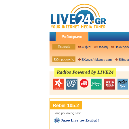
Ραδιόφωνο
Περιοχές
Αθήνα
Θεσ/κη
Πελ/νησο
Είδη μουσικής
Ελληνική Mainstream
Ειδήσει
Radios Powered by LIVE24
Rebel 105.2
Είδος μουσικής:
Ροκ
Άκου Live τον Σταθμό!