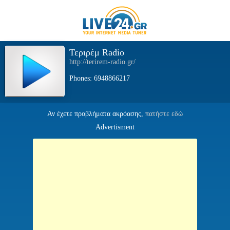
Τεριρέμ Radio
http://terirem-radio.gr/
Phones: 6948866217
Αν έχετε προβλήματα ακρόασης,
πατήστε εδώ
Advertisment