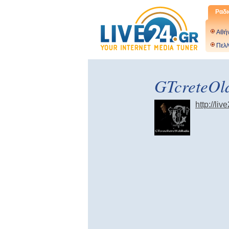
Ραδι
Αθή
Πελ/
GTcreteOl
http://liv