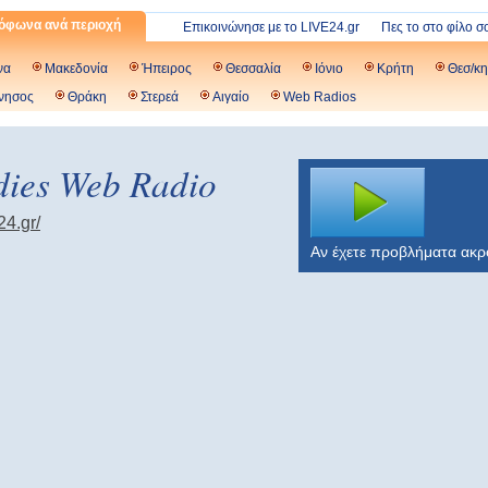
όφωνα ανά περιοχή
Επικοινώνησε με το LIVE24.gr
Πες το στο φίλο σ
να
Μακεδονία
Ήπειρος
Θεσσαλία
Ιόνιο
Κρήτη
Θεσ/κη
νησος
Θράκη
Στερεά
Αιγαίο
Web Radios
dies Web Radio
e24.gr/
Αν έχετε προβλήματα ακ