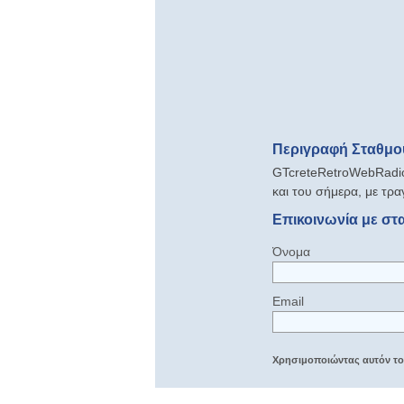
Περιγραφή Σταθμού
GTcreteRetroWebRadio 
και του σήμερα, με τρ
Επικοινωνία με στ
Όνομα
Email
Χρησιμοποιώντας αυτόν τον