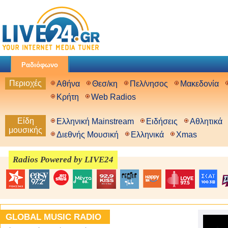
Ραδιόφωνο
Περιοχές
Αθήνα
Θεσ/κη
Πελ/νησος
Μακεδονία
Κρήτη
Web Radios
Είδη
Ελληνική Mainstream
Ειδήσεις
Αθλητικά
μουσικής
Διεθνής Μουσική
Ελληνικά
Xmas
Radios Powered by LIVE24
GLOBAL MUSIC RADIO