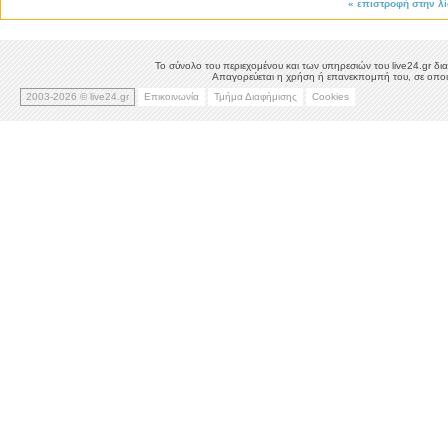
«
επιστροφή στην λ
Το σύνολο του περιεχομένου και των υπηρεσιών του live24.gr δια
Απαγορεύεται η χρήση ή επανεκπομπή του, σε οποιο
2003-2026 © live24.gr
Επικοινωνία
Τμήμα Διαφήμισης
Cookies