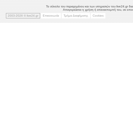
Το σύνολο του περιεχομένου και των υπηρεσιών του live24.gr δια
Απαγορεύεται η χρήση ή επανεκπομπή του, σε οποιο
2003-2026 © live24.gr
Επικοινωνία
Τμήμα Διαφήμισης
Cookies