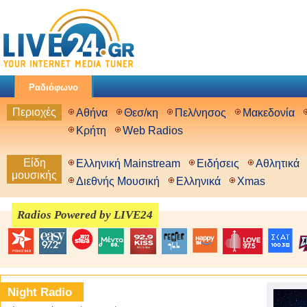
Ραδιόφωνο
Περιοχές
Αθήνα
Θεσ/κη
Πελ/νησος
Μακεδονία
Κρήτη
Web Radios
Είδη
Ελληνική Mainstream
Ειδήσεις
Αθλητικά
μουσικής
Διεθνής Μουσική
Ελληνικά
Xmas
Radios Powered by LIVE24
Night Radio