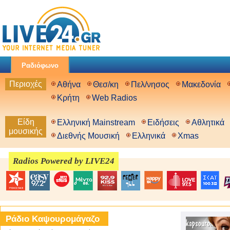
Ραδιόφωνο
Περιοχές
Αθήνα
Θεσ/κη
Πελ/νησος
Μακεδονία
Κρήτη
Web Radios
Είδη
Ελληνική Mainstream
Ειδήσεις
Αθλητικά
μουσικής
Διεθνής Μουσική
Ελληνικά
Xmas
Radios Powered by LIVE24
Ράδιο Καψουρομάγαζο