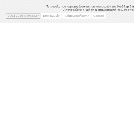
Το σύνολο του περιεχομένου και των υπηρεσιών του live24.gr δια
Απαγορεύεται η χρήση ή επανεκπομπή του, σε οποιο
2003-2026 © live24.gr
Επικοινωνία
Τμήμα Διαφήμισης
Cookies