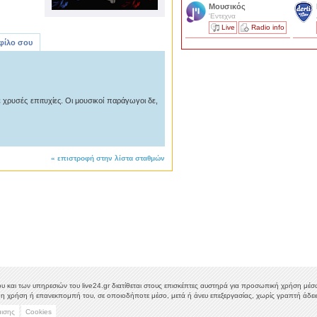
Μουσικός
'Εντεχνα
Live
Radio info
 φίλο σου
χρυσές επιτυχίες. Οι μουσικοί παράγωγοι δε,
«
επιστροφή στην λίστα σταθμών
υ και των υπηρεσιών του live24.gr διατίθεται στους επισκέπτες αυστηρά για προσωπική χρήση μέσω 
η χρήση ή επανεκπομπή του, σε οποιοδήποτε μέσο, μετά ή άνευ επεξεργασίας, χωρίς γραπτή άδεια
μισης
Cookies