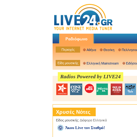
Ραδιόφωνο
Περιοχές
Αθήνα
Θεσ/κη
Πελ/νησο
Είδη μουσικής
Ελληνική Mainstream
Ειδήσει
Radios Powered by LIVE24
Χρυσές Νότες
Είδος μουσικής:
Διάφορα Ελληνικά
Άκου Live τον Σταθμό!