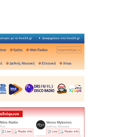
ώνησε με το live24.gr
Διαφημίσου στο live24.gr
Ιόνιο
Κρήτη
Web Radios
περισσότερες »
κά
Διεθνής Μουσική
Ελληνικά
Xmas
 Ραδιόφωνα
Nitro Radio
Venus Mykonos
Ροκ
Διεθνής Μουσική
Live
Radio info
Live
Radio info