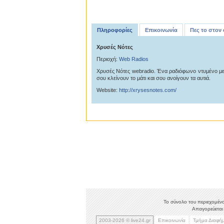
Πληροφορίες
Επικοινωνία
Πες το στον
Χρυσές Νότες
Περιοχή:
Web Radios
Χρυσές Νότες webradio. Ένα ραδιόφωνο ντυμένο με 
σου κλείνουν το μάτι και σου ανοίγουν τα αυτιά.
Website:
http://xrysesnotes.com/
Το σύνολο του περιεχομένο
Απαγορεύεται 
2003-2026 © live24.gr
Επικοινωνία
Τμήμα Διαφή