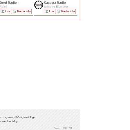
Derti Radio -
Kasseta Radio
Λαϊκά
Διάφορα Ελληνικά
Live
Radio info
Live
Radio info
της ιστοσελίδας live24.gr.
 του live24.gr
Valid
XHTML