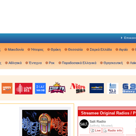
Επικοιν
ς
Μακεδονία
Ήπειρος
Θράκη
Θεσσαλία
Στερεά Ελλάδα
Αιγαίο
ς
Αθλητικά
Έντεχνα
Ροκ
Παραδοσιακά Ελληνικά
Θρησκευτική
Λαϊ
Streamee Original Radios /
Salt Radio
Διεθνής Μουσική
Live
Radio info