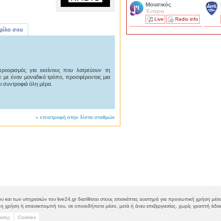
Μουσικός
'Εντεχνα
Live
Radio info
 φίλο σου
προορισμός για εκείνους που λατρεύουν τη
nic με έναν μοναδικό τρόπο, προσφέροντας μια
ι συντροφιά όλη μέρα.
«
επιστροφή στην λίστα σταθμών
υ και των υπηρεσιών του live24.gr διατίθεται στους επισκέπτες αυστηρά για προσωπική χρήση μέσω 
η χρήση ή επανεκπομπή του, σε οποιοδήποτε μέσο, μετά ή άνευ επεξεργασίας, χωρίς γραπτή άδεια
μισης
Cookies