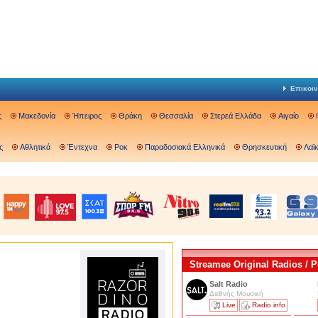
Επικοιν
ς
Μακεδονία
Ήπειρος
Θράκη
Θεσσαλία
Στερεά Ελλάδα
Αιγαίο
ς
Αθλητικά
Έντεχνα
Ροκ
Παραδοσιακά Ελληνικά
Θρησκευτική
Λαϊ
Streamee Original Radios /
Salt Radio
Διεθνής Μουσική
Live
Radio info