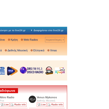
ώνησε με το live24.gr
Διαφημίσου στο live24.gr
Ιόνιο
Κρήτη
Web Radios
περισσότερες »
κά
Διεθνής Μουσική
Ελληνικά
Xmas
 Ραδιόφωνα
Nitro Radio
Venus Mykonos
Ροκ
Διεθνής Μουσική
Live
Radio info
Live
Radio info