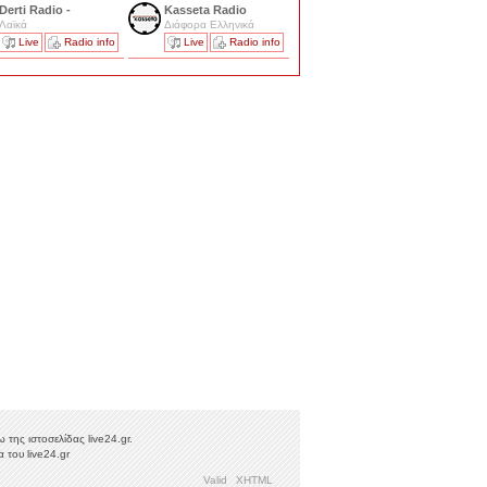
Derti Radio -
Kasseta Radio
Λαϊκά
Διάφορα Ελληνικά
Live
Radio info
Live
Radio info
της ιστοσελίδας live24.gr.
 του live24.gr
Valid
XHTML