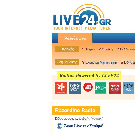
Ραδιόφωνο
Περιοχές
Αθήνα
Θεσ/κη
Πελ/νησο
Είδη μουσικής
Ελληνική Mainstream
Ειδήσει
Radios Powered by LIVE24
Razordino Radio
Είδος μουσικής:
Διεθνής Μουσική
Άκου Live τον Σταθμό!