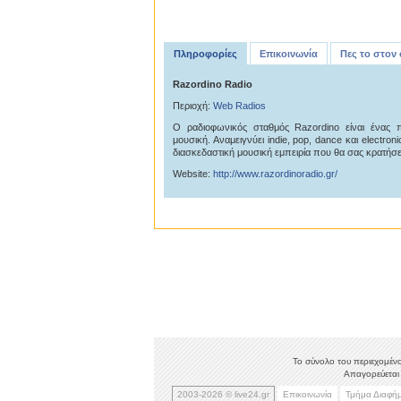
Πληροφορίες
Επικοινωνία
Πες το στον
Razordino Radio
Περιοχή:
Web Radios
Ο ραδιοφωνικός σταθμός Razordino είναι ένας 
μουσική. Αναμειγνύει indie, pop, dance και electro
διασκεδαστική μουσική εμπειρία που θα σας κρατήσε
Website:
http://www.razordinoradio.gr/
Το σύνολο του περιεχομένο
Απαγορεύεται 
2003-2026 © live24.gr
Επικοινωνία
Τμήμα Διαφή