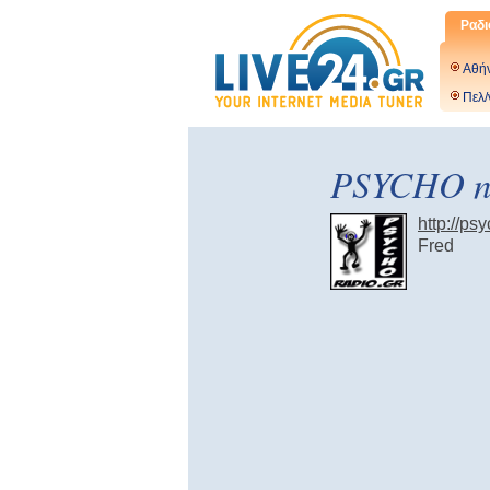
Ραδι
Αθή
Πελ/
PSYCHO n
http://ps
Fred