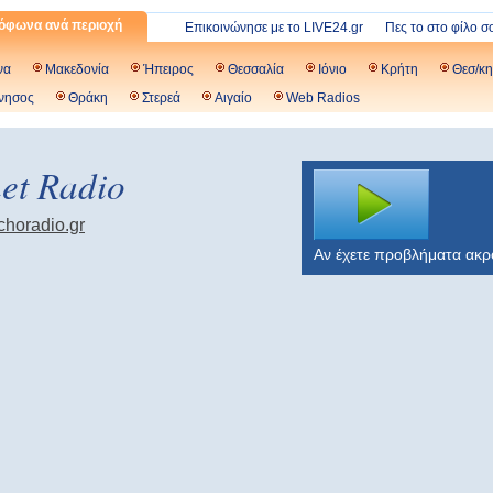
όφωνα ανά περιοχή
Επικοινώνησε με το LIVE24.gr
Πες το στο φίλο σ
να
Μακεδονία
Ήπειρος
Θεσσαλία
Ιόνιο
Κρήτη
Θεσ/κη
νησος
Θράκη
Στερεά
Αιγαίο
Web Radios
et Radio
ychoradio.gr
Αν έχετε προβλήματα ακ