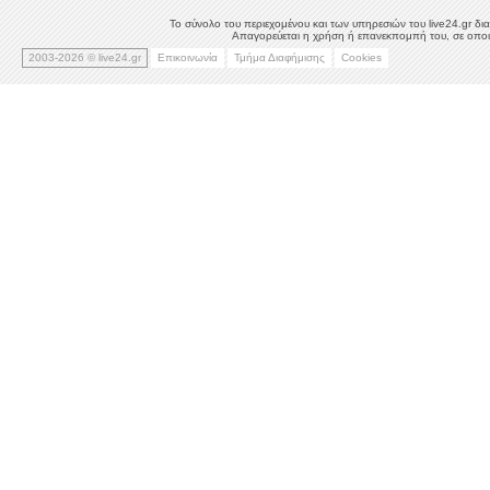
Το σύνολο του περιεχομένου και των υπηρεσιών του live24.gr δια
Απαγορεύεται η χρήση ή επανεκπομπή του, σε οποιο
2003-2026 © live24.gr
Επικοινωνία
Τμήμα Διαφήμισης
Cookies