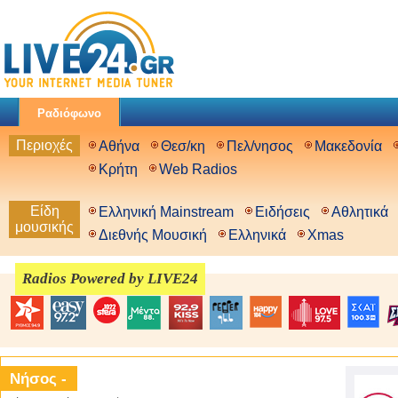
Ραδιόφωνο
Περιοχές
Αθήνα
Θεσ/κη
Πελ/νησος
Μακεδονία
Κρήτη
Web Radios
Είδη
Ελληνική Mainstream
Ειδήσεις
Αθλητικά
μουσικής
Διεθνής Μουσική
Ελληνικά
Xmas
Radios Powered by LIVE24
Νήσος -