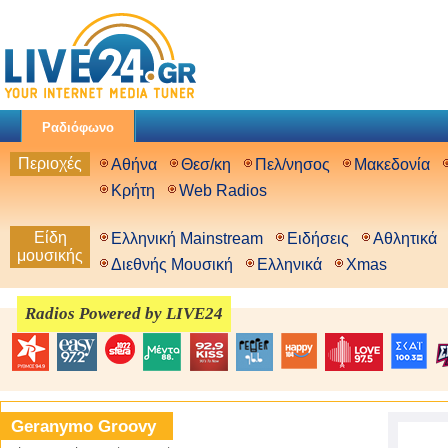
Ραδιόφωνο
Περιοχές
Αθήνα
Θεσ/κη
Πελ/νησος
Μακεδονία
Κρήτη
Web Radios
Είδη
Ελληνική Mainstream
Ειδήσεις
Αθλητικά
μουσικής
Διεθνής Μουσική
Ελληνικά
Xmas
Radios Powered by LIVE24
Geranymo Groovy