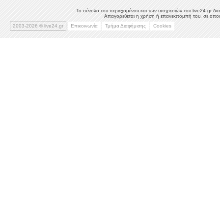
Το σύνολο του περιεχομένου και των υπηρεσιών του live24.gr δια
Απαγορεύεται η χρήση ή επανεκπομπή του, σε οποιο
2003-2026 © live24.gr
Επικοινωνία
Τμήμα Διαφήμισης
Cookies