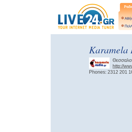
Ραδι
Αθή
Πελ/
Karamela 
Θεσσαλο
http://ww
Phones: 2312 201 1