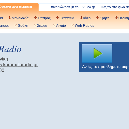
όφωνα ανά περιοχή
Επικοινώνησε με το LIVE24.gr
Πες το στο φίλο σ
να
Μακεδονία
Ήπειρος
Θεσσαλία
Ιόνιο
Κρήτη
Θεσ/κη
νησος
Θράκη
Στερεά
Αιγαίο
Web Radios
Radio
νίκη
w.karamelaradio.gr
Αν έχετε προβλήματα ακ
00