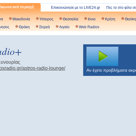
όφωνα ανά περιοχή
Επικοινώνησε με το LIVE24.gr
Πες το στο φίλο σ
να
Μακεδονία
Ήπειρος
Θεσσαλία
Ιόνιο
Κρήτη
Θεσ/κη
νησος
Θράκη
Στερεά
Αιγαίο
Web Radios
adio+
Κυνουρίας
trosradio.gr/astros-radio-lounge/
Αν έχετε προβλήματα ακ