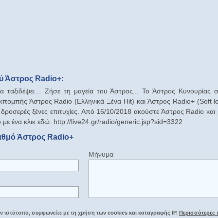
ύ Άστρος Radio+:
 ταξιδέψει… Ζήσε τη μαγεία του Άστρος... Το Άστρος Κυνουρίας σε τ
εκπομπής Άστρος Radio (Ελληνικά Ξένα Hit) και Άστρος Radio+ (Soft 
ο δροσερές ξένες επιτυχίες. Από 16/10/2018 ακούστε Άστρος Radio και
με ένα κλικ εδώ: http://live24.gr/radio/generic.jsp?sid=3322
αθμό Άστρος Radio+
Μήνυμα
 ιστότοπο, συμφωνείτε με τη χρήση των cookies και καταγραφής IP.
Περισσότερες 