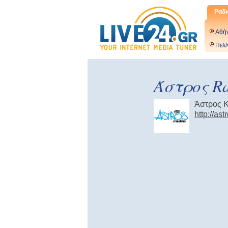
Ραδι
Αθή
Πελ/
Άστρος R
Άστρος 
http://as