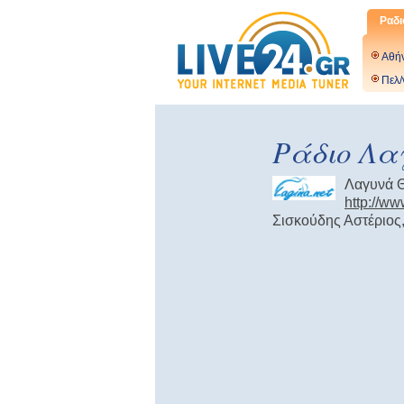
Ραδι
Αθή
Πελ/
Ράδιο Λα
Λαγυνά 
http://ww
Σισκούδης Αστέριος