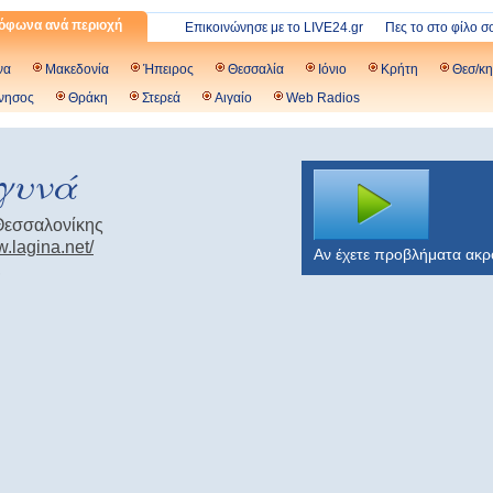
όφωνα ανά περιοχή
Επικοινώνησε με το LIVE24.gr
Πες το στο φίλο σ
να
Μακεδονία
Ήπειρος
Θεσσαλία
Ιόνιο
Κρήτη
Θεσ/κη
νησος
Θράκη
Στερεά
Αιγαίο
Web Radios
γυνά
Θεσσαλονίκης
w.lagina.net/
Αν έχετε προβλήματα ακ
,