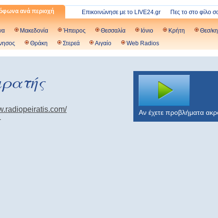
όφωνα ανά περιοχή
Επικοινώνησε με το LIVE24.gr
Πες το στο φίλο σ
να
Μακεδονία
Ήπειρος
Θεσσαλία
Ιόνιο
Κρήτη
Θεσ/κη
νησος
Θράκη
Στερεά
Αιγαίο
Web Radios
ιρατής
w.radiopeiratis.com/
Αν έχετε προβλήματα ακ
-