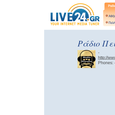
Ραδι
Αθή
Πελ/
Ράδιο Πε
-
http://ww
Phones: 