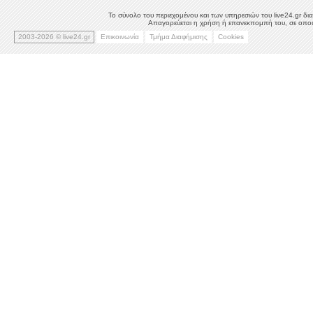
Το σύνολο του περιεχομένου και των υπηρεσιών του live24.gr δια
Απαγορεύεται η χρήση ή επανεκπομπή του, σε οποιο
2003-2026 © live24.gr
Επικοινωνία
Τμήμα Διαφήμισης
Cookies