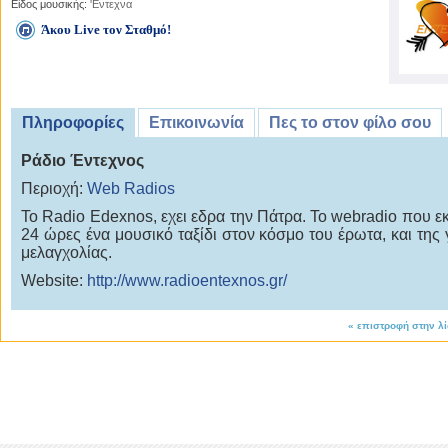
Είδος μουσικής:
'Εντεχνα
Άκου Live τον Σταθμό!
Πληροφορίες
Επικοινωνία
Πες το στον φίλο σου
Ράδιο Έντεχνος
Περιοχή:
Web Radios
Το Radio Εdexnos, εχει εδρα την Πάτρα. Το webradio που ε
24 ώρες ένα μουσικό ταξίδι στον κόσμο του έρωτα, και της 
μελαγχολίας.
Website:
http://www.radioentexnos.gr/
«
επιστροφή στην λ