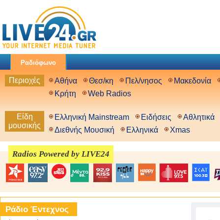
Ραδιόφωνο
Περιοχές
Αθήνα
Θεσ/κη
Πελ/νησος
Μακεδονία
Κρήτη
Web Radios
Είδη
Ελληνική Mainstream
Ειδήσεις
Αθλητικά
μουσικής
Διεθνής Μουσική
Ελληνικά
Xmas
Radios Powered by LIVE24
Ράδιο Έντεχνος