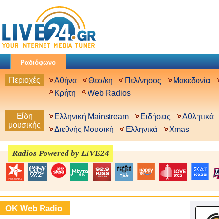
Ραδιόφωνο
Περιοχές
Αθήνα
Θεσ/κη
Πελ/νησος
Μακεδονία
Κρήτη
Web Radios
Είδη
Ελληνική Mainstream
Ειδήσεις
Αθλητικά
μουσικής
Διεθνής Μουσική
Ελληνικά
Xmas
Radios Powered by LIVE24
OK Web Radio