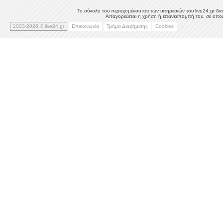
Το σύνολο του περιεχομένου και των υπηρεσιών του live24.gr δια
Απαγορεύεται η χρήση ή επανεκπομπή του, σε οποιο
2003-2026 © live24.gr
Επικοινωνία
Τμήμα Διαφήμισης
Cookies